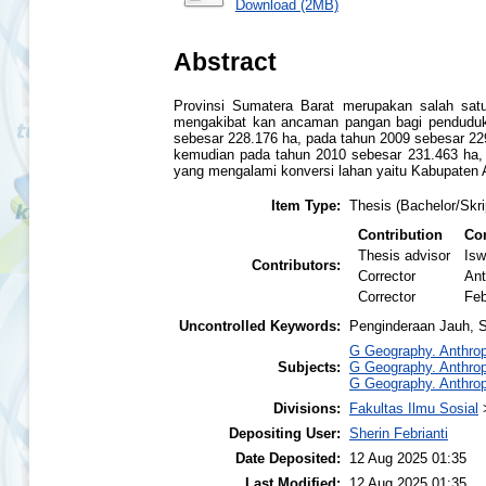
Download (2MB)
Abstract
Provinsi Sumatera Barat merupakan salah satu 
mengakibat kan ancaman pangan bagi penduduk 
sebesar 228.176 ha, pada tahun 2009 sebesar 22
kemudian pada tahun 2010 sebesar 231.463 ha,
yang mengalami konversi lahan yaitu Kabupaten 
Item Type:
Thesis (Bachelor/Skri
Contribution
Con
Thesis advisor
Isw
Contributors:
Corrector
Ant
Corrector
Feb
Uncontrolled Keywords:
Penginderaan Jauh, 
G Geography. Anthrop
Subjects:
G Geography. Anthrop
G Geography. Anthrop
Divisions:
Fakultas Ilmu Sosial
Depositing User:
Sherin Febrianti
Date Deposited:
12 Aug 2025 01:35
Last Modified:
12 Aug 2025 01:35