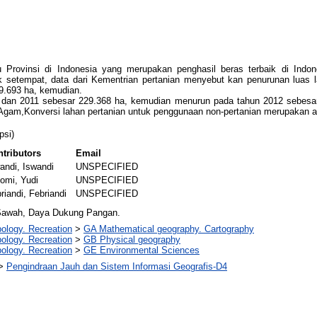
Provinsi di Indonesia yang merupakan penghasil beras terbaik di Indone
setempat, data dari Kementrian pertanian menyebut kan penurunan luas 
9.693 ha, kemudian.
 dan 2011 sebesar 229.368 ha, kemudian menurun pada tahun 2012 sebesar
Agam,Konversi lahan pertanian untuk penggunaan non-pertanian merupakan 
psi)
tributors
Email
andi, Iswandi
UNSPECIFIED
omi, Yudi
UNSPECIFIED
riandi, Febriandi
UNSPECIFIED
Sawah, Daya Dukung Pangan.
ology. Recreation
>
GA Mathematical geography. Cartography
ology. Recreation
>
GB Physical geography
ology. Recreation
>
GE Environmental Sciences
>
Pengindraan Jauh dan Sistem Informasi Geografis-D4