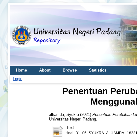
Home
About
Browse
Statistics
Login
Penentuan Perub
Menggunak
alhamda, Syukra
(2021)
Penentuan Perubahan L
Universitas Negeri Padang.
Text
final_B1_06_SYUKRA_ALHAMDA _18331