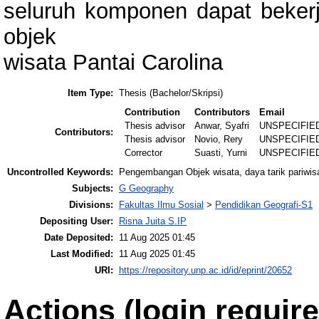
seluruh komponen dapat beke
objek
wisata Pantai Carolina
Item Type:
Thesis (Bachelor/Skripsi)
Contribution
Contributors
Email
Thesis advisor
Anwar, Syafri
UNSPECIFIE
Contributors:
Thesis advisor
Novio, Rery
UNSPECIFIE
Corrector
Suasti, Yurni
UNSPECIFIE
Uncontrolled Keywords:
Pengembangan Objek wisata, daya tarik pariwis
Subjects:
G Geography
Divisions:
Fakultas Ilmu Sosial
>
Pendidikan Geografi-S1
Depositing User:
Risna Juita S.IP
Date Deposited:
11 Aug 2025 01:45
Last Modified:
11 Aug 2025 01:45
URI:
https://repository.unp.ac.id/id/eprint/20652
Actions (login require