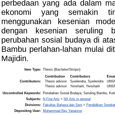
perbedaan yang ada dalam masy
ekonomi yang semakin tin
menggunakan kesenian moder
dengan kesenian seruling 
perubahan sosial budaya di at
Bambu perlahan-lahan mulai di
Majidin.
Item Type:
Thesis (Bachelor/Skripsi)
Contribution
Contributors
Emai
Contributors:
Thesis advisor
Syeilendra, Syeilendra
UNS
Thesis advisor
Yensharti, Yensharti
UNS
Uncontrolled Keywords:
Perubahan Sosial Budaya, Seruling Bambu, Koto 
Subjects:
N Fine Arts
>
NX Arts in general
Divisions:
Fakultas Bahasa dan Seni
>
Pendidikan Sendra
Depositing User:
Muhammad Ray Yanarzon