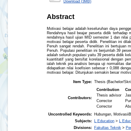
Download (3MB)
Abstract
Motivasi belajar adalah keseluruhan daya pengge
Rendahnya hasil beajar peserta didik terhada
rendahnya hasil ujian MID semester 1 dan nilai
motivasi belajar peserta didik. Penelitian ini 
Penuh sangat rendah. Penelitian ini bertujuan
Penuh. Populasi penelitian ini berjumlah 39 pes
adalah seluruh populasi yaitu 39 peserta didik 
kuantitatif yang bersifat korelasional dengan pe
ialah teknik pra analisis berupa uji normalitas da
didapatkan nilai koefisien sebesar r 0,088 denga
motivasi belajar. Ditunjukan semakin besar motiva
Item Type:
Thesis (Bachelor/Skri
Contribution
Con
Thesis advisor
Ja
Contributors:
Corrector
Pu
Corrector
Aba
Uncontrolled Keywords:
Hubungan, MotivasiiB
Subjects:
L Education
>
L Educ
Divisions:
Fakultas Teknik
>
Pe