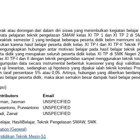
rak atau dorongan dari dalam diri siswa yang menimbulkan kegiatan belajar
p mata pelajaran teknik pengelasan SMAW kelas XI TP 1 dan XI TP 2 di S
 praktek semester 1 yang terdapat beberapa peserta didik belim memnumi s
dilakukan karena hasil belajar peserta didik kelas XI TP-I dan XI TP-II Te
 mengungkapkan hubungan antar motivasi belajar pada hasil belajar tekn
erta didik yang merupakan seluruh peserta didik kelas XI TP di SMK Negeri 
kelas XI TP-I dan II dengan teknik pengambilan sampel menggunakan teknik to
ngumpulan data secara instrumental berbentuk kuesioner yang diuji validitas 
n uji linearitas, sedangkan uji hipotesis yang dipakai ialah teknik korelasi P
n taraf persentase 5% atau 0,05. Artinya, hubungan yang diberikan berdampa
si belajar peserta didik, maka akan semakin besar dampak hasil belajar peser
psi)
tributors
Email
sman, Jasman
UNSPECIFIED
rwantono, Purwantono
UNSPECIFIED
di, Zainal
UNSPECIFIED
elajar, HasiliBelajar, Teknik Pengelasan SMAW, SMK
ation (General)
ndidikan Teknik Mesin-S1