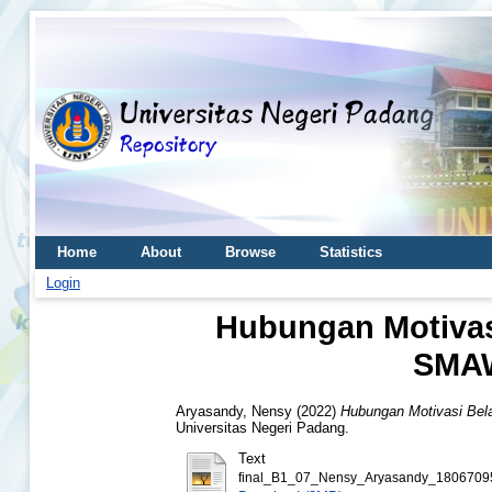
Home
About
Browse
Statistics
Login
Hubungan Motivasi
SMAW
Aryasandy, Nensy
(2022)
Hubungan Motivasi Bela
Universitas Negeri Padang.
Text
final_B1_07_Nensy_Aryasandy_1806709