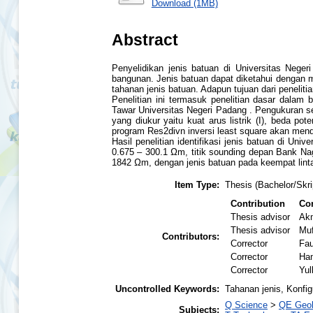
Download (1MB)
Abstract
Penyelidikan jenis batuan di Universitas Nege
bangunan. Jenis batuan dapat diketahui dengan me
tahanan jenis batuan. Adapun tujuan dari penelit
Penelitian ini termasuk penelitian dasar dalam 
Tawar Universitas Negeri Padang . Pengukuran s
yang diukur yaitu kuat arus listrik (I), beda p
program Res2divn inversi least square akan mend
Hasil penelitian identifikasi jenis batuan di Un
0.675 – 300.1 Ωm, titik sounding depan Bank Nag
1842 Ωm, dengan jenis batuan pada keempat linta
Item Type:
Thesis (Bachelor/Skri
Contribution
Con
Thesis advisor
Ak
Thesis advisor
Muf
Contributors:
Corrector
Fa
Corrector
Ha
Corrector
Yulk
Uncontrolled Keywords:
Tahanan jenis, Konfi
Q Science
>
QE Geo
Subjects: