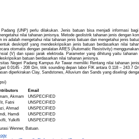
ri Padang (UNP) perlu dilakukan. Jenis batuan bisa menjadi informasi b
ngetahui nilai tahanan jenisnya. Metode geolistrik tahanan jenis dengan ko
ian ini adalah mengetahui nilai tahanan jenis batuan dan mengetahui jenis ba
bentuk deskriptif yang mendeskripsikan jenis batuan berdasarkan nilai taha
ecara otomatis dengan peralatan ARES (Automatic Resistivity) menggunakan 
otensial (V) dan spasi jarak elektroda. Parameter yang dihitung yaitu tahan
eskripsikan batuan berdasarkan nilai tahanan jenisnya.
iversitas Negeri Padang Kampus Air Tawar memiliki Rentang nilai tahanan jeni
ari 0.0145 - 208 Ωm, titik sounding depan labor FIK antara 0.118 – 243.7 Ωm
san diperkirakan Clay, Sandstones, Alluvium dan Sands yang diselingi deng
psi)
tributors
Email
mam, Akmam
UNSPECIFIED
it, Fatni
UNSPECIFIED
uzi, Ahmad
UNSPECIFIED
mdi, Hamdi
UNSPECIFIED
ifli, Yulkifli
UNSPECIFIED
gurasi Wenner, Batuan.
logy