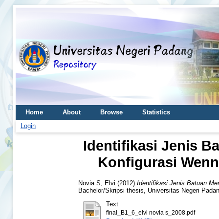
Home
About
Browse
Statistics
Login
Identifikasi Jenis 
Konfigurasi Wenn
Novia S, Elvi
(2012)
Identifikasi Jenis Batuan M
Bachelor/Skripsi thesis, Universitas Negeri Pada
Text
final_B1_6_elvi novia s_2008.pdf