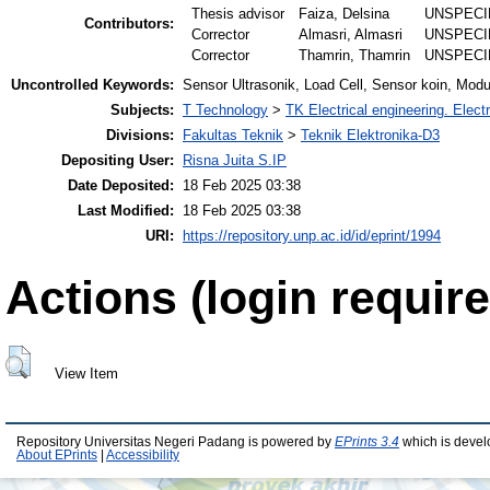
Thesis advisor
Faiza, Delsina
UNSPECI
Contributors:
Corrector
Almasri, Almasri
UNSPECI
Corrector
Thamrin, Thamrin
UNSPECI
Uncontrolled Keywords:
Sensor Ultrasonik, Load Cell, Sensor koin, Mo
Subjects:
T Technology
>
TK Electrical engineering. Elect
Divisions:
Fakultas Teknik
>
Teknik Elektronika-D3
Depositing User:
Risna Juita S.IP
Date Deposited:
18 Feb 2025 03:38
Last Modified:
18 Feb 2025 03:38
URI:
https://repository.unp.ac.id/id/eprint/1994
Actions (login require
View Item
Repository Universitas Negeri Padang is powered by
EPrints 3.4
which is devel
About EPrints
|
Accessibility