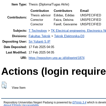
Item Type:
Thesis (Diploma/Tugas Akhir)
Contribution
Contributors
Email
Thesis advisor
Edidas, Edidas
UNSPECIFIED
Contributors:
Corrector
Faiza, Delsina
UNSPECIFIED
Corrector
Farell, Geovanne
UNSPECIFIED
Subjects:
T Technology
>
TK Electrical engineering. Electronics N
Divisions:
Fakultas Teknik
>
Teknik Elektronika-D3
Depositing User:
Sri Yulianti S.IP
Date Deposited:
17 Feb 2025 04:05
Last Modified:
17 Feb 2025 04:05
URI:
https://repository.unp.ac.id/id/eprint/1874
Actions (login require
View Item
Repository Universitas Negeri Padang is powered by
EPrints 3.4
which is devel
About EPrints
|
Accessibility