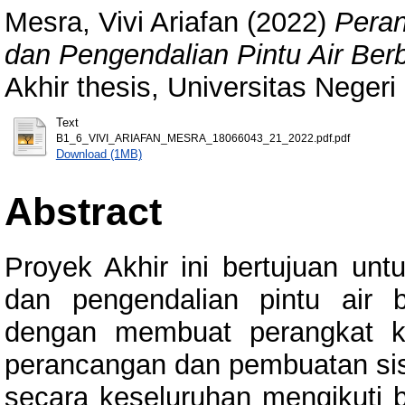
Mesra, Vivi Ariafan
(2022)
Peran
dan Pengendalian Pintu Air Ber
Akhir thesis, Universitas Neger
Text
B1_6_VIVI_ARIAFAN_MESRA_18066043_21_2022.pdf.pdf
Download (1MB)
Abstract
Proyek Akhir ini bertujuan unt
dan pengendalian pintu air 
dengan membuat perangkat ke
perancangan dan pembuatan si
secara keseluruhan mengikuti 