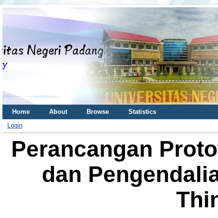
Home
About
Browse
Statistics
Login
Perancangan Proto
dan Pengendalia
Thi