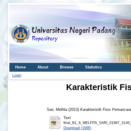
Home
About
Browse
Statistics
Login
Karakteristik 
Sari, Melfita
(2013)
Karakteristik Fisis Pemancar
Text
final_B1_6_MELFITA_SARI_01987_3140_
Download (1MB)