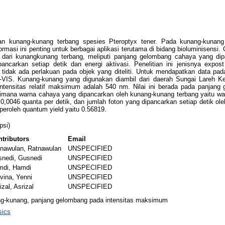
 kunang-kunang terbang spesies Pteroptyx tener. Pada kunang-kunang te
masi ini penting untuk berbagai aplikasi terutama di bidang bioluminisensi. O
a dari kunangkunang terbang, meliputi panjang gelombang cahaya yang di
pancarkan setiap detik dan energi aktivasi. Penelitian ini jenisnya expost
dak ada perlakuan pada objek yang diteliti. Untuk mendapatkan data pada 
-VIS. Kunang-kunang yang digunakan diambil dari daerah Sungai Lareh 
 intensitas relatif maksimum adalah 540 nm. Nilai ini berada pada panja
dimana warna cahaya yang dipancarkan oleh kunang-kunang terbang yaitu wa
0,0046 quanta per detik, dan jumlah foton yang dipancarkan setiap detik ol
diperoleh quantum yield yaitu 0.56819.
psi)
tributors
Email
nawulan, Ratnawulan
UNSPECIFIED
nedi, Gusnedi
UNSPECIFIED
mdi, Hamdi
UNSPECIFIED
vina, Yenni
UNSPECIFIED
izal, Asrizal
UNSPECIFIED
ang-kunang, panjang gelombang pada intensitas maksimum
ics