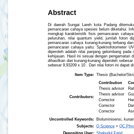
Abstract
Di daerah Sungai Lareh kota Padang ditemukan
pemancaran cahaya spesies belum diketahui. Infor
mengkaji karakteristik fisis pemancaran cahay
peluruhan, nilai quantum yield, jumlah foton di
pemancaran cahaya kunang-kunang terbang dan ti
pemancaran cahaya yaitu: Spektrofotometer UV
diperoleh adalah nilai panjang gelombang pada
kehijauan. Hasil ini sesuai dengan pengamatan 
dihasilkan dari kunang-kunang diperoleh sebesar 
sebesar 9,93209 x 10 . Dari nilai foton ini dapat 
Item Type:
Thesis (Bachelor/Skri
Contribution
Con
Thesis advisor
Rat
Thesis advisor
Gus
Contributors:
Corrector
Ha
Corrector
Dar
Corrector
Asr
Uncontrolled Keywords:
Bioluminisensi, kun
Subjects:
Q Science
>
QC Phys
Depositing User:
Shahudul Farid