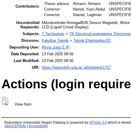
Thesis advisor
Almasri, Almasri
UNSPECIFI
Contributors:
Corrector
Hamid, Yusri Abdul
UNSPECIFI
Corrector
Slamet, Legiman
UNSPECIFI
Uncontrolled
Mikrokontroler Atmega8535,Sensor Magnetik, Motor
Keywords:
LCD (Liquid Cristal Display).
Subjects:
T Technology
>
TK Electrical engineering. Electroni
Divisions:
Fakultas Teknik
>
Teknik Elektronika-D3
Depositing User:
Risna Juita S.IP
Date Deposited:
13 Feb 2025 08:56
Last Modified:
13 Feb 2025 08:56
URI:
https://repository.unp.ac.id/id/eprint/1717
Actions (login require
View Item
Repository Universitas Negeri Padang is powered by
EPrints 3.4
which is devel
About EPrints
|
Accessibility