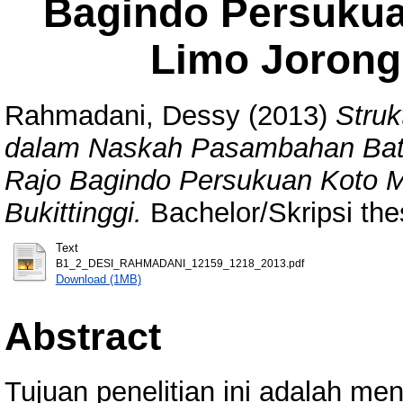
Bagindo Persukua
Limo Jorong 
Rahmadani, Dessy
(2013)
Struk
dalam Naskah Pasambahan Batag
Rajo Bagindo Persukuan Koto M
Bukittinggi.
Bachelor/Skripsi the
Text
B1_2_DESI_RAHMADANI_12159_1218_2013.pdf
Download (1MB)
Abstract
Tujuan penelitian ini adalah men