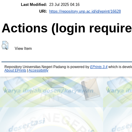
Last Modified:
23 Jul 2025 04:16
URI:
https://repository.unp.ac.id/id/eprint/16628
Actions (login require
View Item
Repository Universitas Negeri Padang is powered by
EPrints 3.4
which is devel
About EPrints
|
Accessibility