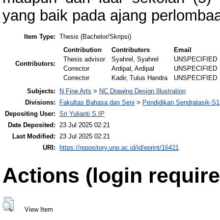
yang baik pada ajang perlomba
Item Type:
Thesis (Bachelor/Skripsi)
Contribution
Contributors
Email
Thesis advisor
Syahrel, Syahrel
UNSPECIFIED
Contributors:
Corrector
Ardipal, Ardipal
UNSPECIFIED
Corrector
Kadir, Tulus Handra
UNSPECIFIED
Subjects:
N Fine Arts
>
NC Drawing Design Illustration
Divisions:
Fakultas Bahasa dan Seni
>
Pendidikan Sendratasik-S1
Depositing User:
Sri Yulianti S.IP
Date Deposited:
23 Jul 2025 02:21
Last Modified:
23 Jul 2025 02:21
URI:
https://repository.unp.ac.id/id/eprint/16421
Actions (login require
View Item