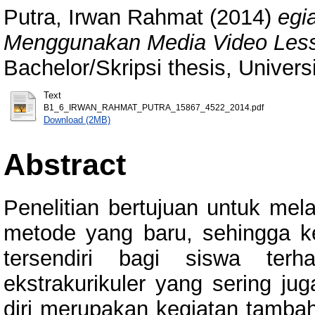
Putra, Irwan Rahmat
(2014)
egi
Menggunakan Media Video Less
Bachelor/Skripsi thesis, Univer
Text
B1_6_IRWAN_RAHMAT_PUTRA_15867_4522_2014.pdf
Download (2MB)
Abstract
Penelitian bertujuan untuk mel
metode yang baru, sehingga ke
tersendiri bagi siswa terha
ekstrakurikuler yang sering j
diri merupakan kegiatan tamba