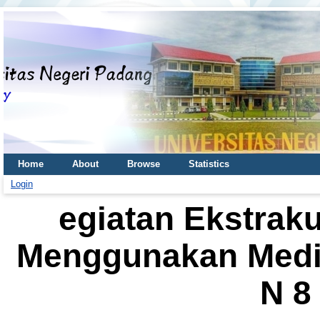
Home
About
Browse
Statistics
Login
egiatan Ekstraku
Menggunakan Medi
N 8