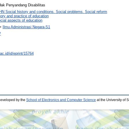
ak Penyandang Disabilitas
HN Social history and conditions. Social problems. Social reform
ory and practice of education
cial aspects of education
>
Ilmu Administrasi Negara-S1
P
.ac.id/id/eprint/15764
developed by the
School of Electronics and Computer Science
at the University of