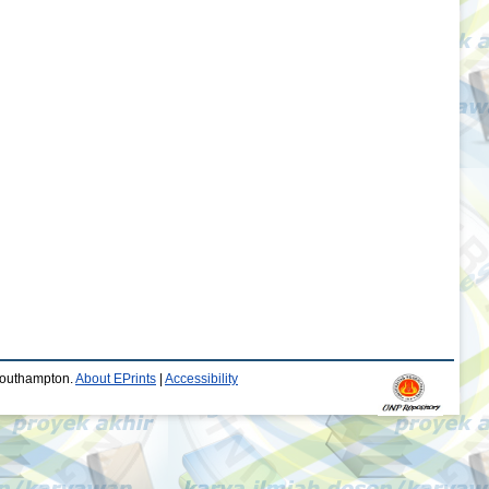
 Southampton.
About EPrints
|
Accessibility