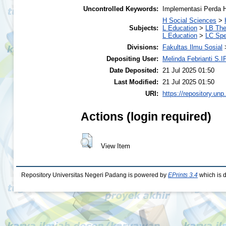
Uncontrolled Keywords:
Implementasi Perda H
H Social Sciences
>
Subjects:
L Education
>
LB The
L Education
>
LC Spe
Divisions:
Fakultas Ilmu Sosial
Depositing User:
Melinda Febrianti S.I
Date Deposited:
21 Jul 2025 01:50
Last Modified:
21 Jul 2025 01:50
URI:
https://repository.unp
Actions (login required)
View Item
Repository Universitas Negeri Padang is powered by
EPrints 3.4
which is 