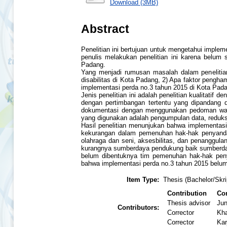
Download (3MB)
Abstract
Penelitian ini bertujuan untuk mengetahui imple
penulis melakukan penelitian ini karena belum
Padang.
Yang menjadi rumusan masalah dalam penelitia
disabilitas di Kota Padang, 2) Apa faktor peng
implementasi perda no.3 tahun 2015 di Kota Pad
Jenis penelitian ini adalah penelitian kualitatif
dengan pertimbangan tertentu yang dipandang 
dokumentasi dengan menggunakan pedoman wawan
yang digunakan adalah pengumpulan data, reduksi 
Hasil penelitian menunjukan bahwa implementasi
kekurangan dalam pemenuhan hak-hak penyandang
olahraga dan seni, aksesbilitas, dan penanggul
kurangnya sumberdaya pendukung baik sumberday
belum dibentuknya tim pemenuhan hak-hak peny
bahwa implementasi perda no.3 tahun 2015 belum
Item Type:
Thesis (Bachelor/Skri
Contribution
Con
Thesis advisor
Jun
Contributors:
Corrector
Kha
Corrector
Kar