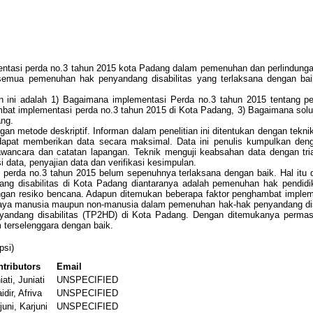
mentasi perda no.3 tahun 2015 kota Padang dalam pemenuhan dan perlindunga
 semua pemenuhan hak penyandang disabilitas yang terlaksana dengan bai
n ini adalah 1) Bagaimana implementasi Perda no.3 tahun 2015 tentang 
hambat implementasi perda no.3 tahun 2015 di Kota Padang, 3) Bagaimana sol
ang.
 dengan metode deskriptif. Informan dalam penelitian ini ditentukan dengan te
dapat memberikan data secara maksimal. Data ini penulis kumpulkan den
cara dan catatan lapangan. Teknik menguji keabsahan data dengan trian
data, penyajian data dan verifikasi kesimpulan.
 perda no.3 tahun 2015 belum sepenuhnya terlaksana dengan baik. Hal itu d
 disabilitas di Kota Padang diantaranya adalah pemenuhan hak pendidika
angan resiko bencana. Adapun ditemukan beberapa faktor penghambat implem
a manusia maupun non-manusia dalam pemenuhan hak-hak penyandang disabi
andang disabilitas (TP2HD) di Kota Padang. Dengan ditemukanya permasa
 terselenggara dengan baik.
psi)
tributors
Email
iati, Juniati
UNSPECIFIED
idir, Afriva
UNSPECIFIED
juni, Karjuni
UNSPECIFIED