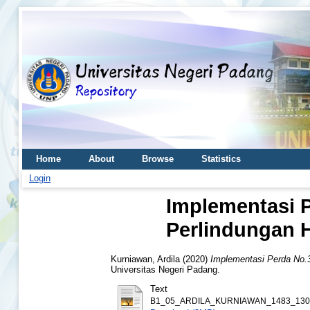
Home
About
Browse
Statistics
Login
Implementasi 
Perlindungan 
Kurniawan, Ardila
(2020)
Implementasi Perda No.
Universitas Negeri Padang.
Text
B1_05_ARDILA_KURNIAWAN_1483_1301