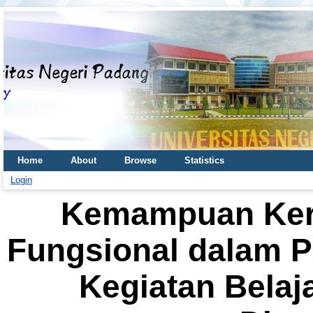
Home
About
Browse
Statistics
Login
Kemampuan Kerj
Fungsional dalam P
Kegiatan Belaj