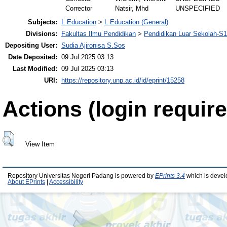
Corrector
Natsir, Mhd
UNSPECIFIED
Subjects:
L Education
>
L Education (General)
Divisions:
Fakultas Ilmu Pendidikan
>
Pendidikan Luar Sekolah-S1
Depositing User:
Sudia Ajjronisa S.Sos
Date Deposited:
09 Jul 2025 03:13
Last Modified:
09 Jul 2025 03:13
URI:
https://repository.unp.ac.id/id/eprint/15258
Actions (login require
View Item
Repository Universitas Negeri Padang is powered by
EPrints 3.4
which is devel
About EPrints
|
Accessibility