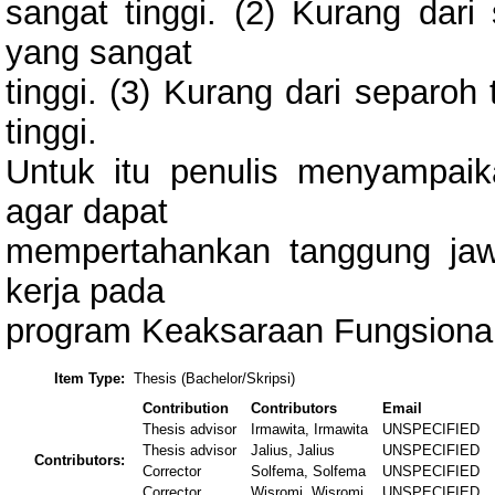
sangat tinggi. (2) Kurang dari 
yang sangat
tinggi. (3) Kurang dari separoh
tinggi.
Untuk itu penulis menyampaik
agar dapat
mempertahankan tanggung jawa
kerja pada
program Keaksaraan Fungsional
Item Type:
Thesis (Bachelor/Skripsi)
Contribution
Contributors
Email
Thesis advisor
Irmawita, Irmawita
UNSPECIFIED
Thesis advisor
Jalius, Jalius
UNSPECIFIED
Contributors:
Corrector
Solfema, Solfema
UNSPECIFIED
Corrector
Wisromi, Wisromi
UNSPECIFIED