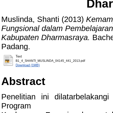
Dha
Muslinda, Shanti
(2013)
Kemamp
Fungsional dalam Pembelajaran 
Kabupaten Dharmasraya.
Bachel
Padang.
Text
B1_4_SHANTI_MUSLINDA_04145_441_2013.pdf
Download (1MB)
Abstract
Penelitian ini dilatarbelakang
Program