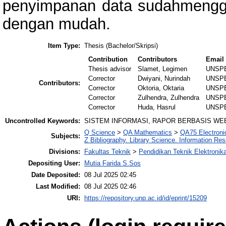
penyimpanan data sudahmengg
dengan mudah.
Item Type:
Thesis (Bachelor/Skripsi)
Contribution
Contributors
Email
Thesis advisor
Slamet, Legimen
UNSP
Corrector
Dwiyani, Nurindah
UNSP
Contributors:
Corrector
Oktoria, Oktaria
UNSP
Corrector
Zulhendra, Zulhendra
UNSP
Corrector
Huda, Hasrul
UNSP
Uncontrolled Keywords:
SISTEM INFORMASI, RAPOR BERBASIS WE
Q Science
>
QA Mathematics
>
QA75 Electroni
Subjects:
Z Bibliography. Library Science. Information Re
Divisions:
Fakultas Teknik
>
Pendidikan Teknik Elektronik
Depositing User:
Mutia Farida S.Sos
Date Deposited:
08 Jul 2025 02:45
Last Modified:
08 Jul 2025 02:46
URI:
https://repository.unp.ac.id/id/eprint/15209