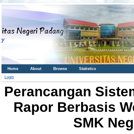
Home
About
Browse
Statistics
Login
Perancangan Siste
Rapor Berbasis W
SMK Nege