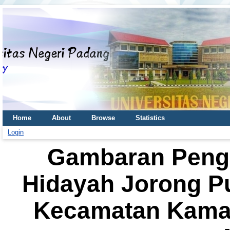
Home
About
Browse
Statistics
Login
Gambaran Peng
Hidayah Jorong P
Kecamatan Kama