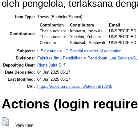
oleh pengelola, terlaksana deng
Item Type:
Thesis (Bachelor/Skripsi)
Contribution
Contributors
Email
Thesis advisor
Irmawita, Irmawita
UNSPECIFIED
Contributors:
Thesis advisor
Yuhelmi, Yuhelmi
UNSPECIFIED
Corrector
Setiawati, Setiawati
UNSPECIFIED
Subjects:
L Education
>
LC Special aspects of education
Divisions:
Fakultas Ilmu Pendidikan
>
Pendidikan Luar Sekolah-S1
Depositing User:
Risna Juita S.IP
Date Deposited:
04 Jun 2025 05:17
Last Modified:
04 Jun 2025 05:17
URI:
https://repository.unp.ac.id/id/eprint/13245
Actions (login require
View Item