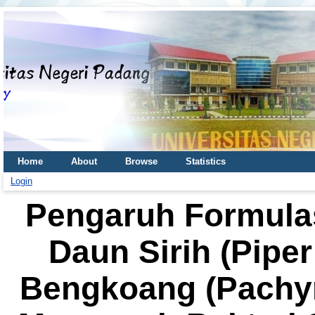
Home
About
Browse
Statistics
Login
Pengaruh Formulas
Daun Sirih (Piper
Bengkoang (Pachyr