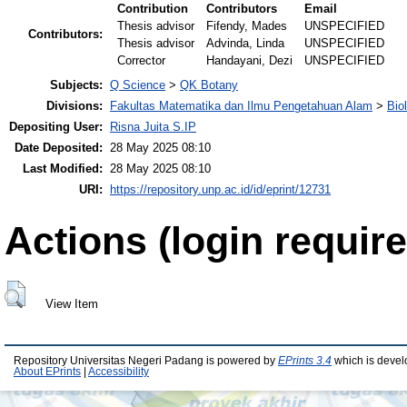
Contribution
Contributors
Email
Thesis advisor
Fifendy, Mades
UNSPECIFIED
Contributors:
Thesis advisor
Advinda, Linda
UNSPECIFIED
Corrector
Handayani, Dezi
UNSPECIFIED
Subjects:
Q Science
>
QK Botany
Divisions:
Fakultas Matematika dan Ilmu Pengetahuan Alam
>
Bio
Depositing User:
Risna Juita S.IP
Date Deposited:
28 May 2025 08:10
Last Modified:
28 May 2025 08:10
URI:
https://repository.unp.ac.id/id/eprint/12731
Actions (login require
View Item
Repository Universitas Negeri Padang is powered by
EPrints 3.4
which is devel
About EPrints
|
Accessibility