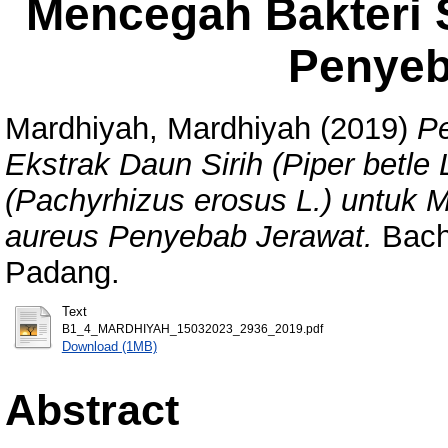
Mencegah Bakteri 
Penyeb
Mardhiyah, Mardhiyah
(2019)
Pe
Ekstrak Daun Sirih (Piper betle
(Pachyrhizus erosus L.) untuk 
aureus Penyebab Jerawat.
Bache
Padang.
Text
B1_4_MARDHIYAH_15032023_2936_2019.pdf
Download (1MB)
Abstract