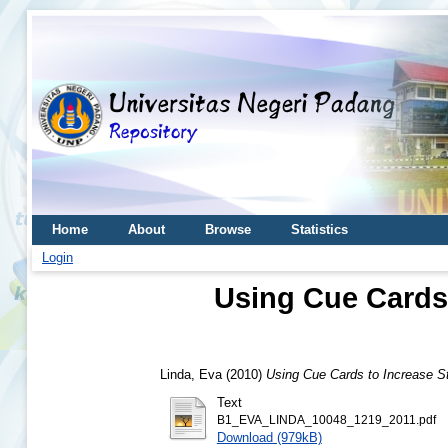
Home
About
Browse
Statistics
Login
Using Cue Cards 
Linda, Eva
(2010)
Using Cue Cards to Increase St
Text
B1_EVA_LINDA_10048_1219_2011.pdf
Download (979kB)