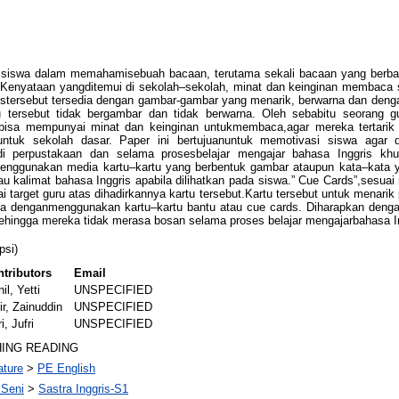
n siswa dalam memahamisebuah bacaan, terutama sekali bacaan yang ber
 Kenyataan yangditemui di sekolah–sekolah, minat dan keinginan membaca
istersebut tersedia dengan gambar-gambar yang menarik, berwarna dan denga
 tersebut tidak bergambar dan tidak berwarna. Oleh sebabitu seorang gu
isa mempunyai minat dan keinginan untukmembaca,agar mereka tertari
untuk sekolah dasar. Paper ini bertujuanuntuk memotivasi siswa agar
perpustakaan dan selama prosesbelajar mengajar bahasa Inggris khus
enggunakan media kartu–kartu yang berbentuk gambar ataupun kata–kata y
u kalimat bahasa Inggris apabila dilihatkan pada siswa.” Cue Cards”,sesuai
pai target guru atas dihadirkannya kartu tersebut.Kartu tersebut untuk mena
a denganmenggunakan kartu–kartu bantu atau cue cards. Diharapkan dengan 
ingga mereka tidak merasa bosan selama proses belajar mengajarbahasa Ing
psi)
tributors
Email
nil, Yetti
UNSPECIFIED
r, Zainuddin
UNSPECIFIED
i, Jufri
UNSPECIFIED
HING READING
ature
>
PE English
 Seni
>
Sastra Inggris-S1