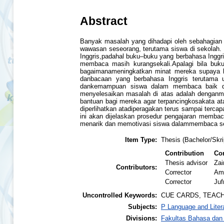
Abstract
Banyak masalah yang dihadapi oleh sebahagia
wawasan seseorang, terutama siswa di sekolah.
Inggris,padahal buku–buku yang berbahasa Inggr
membaca masih kurangsekali.Apalagi bila buku
bagaimanameningkatkan minat mereka supaya b
danbacaan yang berbahasa Inggris terutama 
dankemampuan siswa dalam membaca baik di 
menyelesaikan masalah di atas adalah denganm
bantuan bagi mereka agar terpancingkosakata ata
diperlihatkan atadiperagakan terus sampai terca
ini akan dijelaskan prosedur pengajaran membac
menarik dan memotivasi siswa dalammembaca seh
Item Type:
Thesis (Bachelor/Skri
Contribution
Con
Thesis advisor
Zai
Contributors:
Corrector
Ami
Corrector
Jufr
Uncontrolled Keywords:
CUE CARDS, TEAC
Subjects:
P Language and Liter
Divisions:
Fakultas Bahasa dan