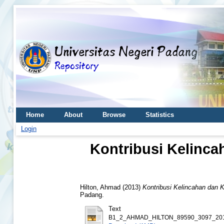
Home
About
Browse
Statistics
Login
Kontribusi Kelinc
Hilton, Ahmad
(2013)
Kontribusi Kelincahan dan 
Padang.
Text
B1_2_AHMAD_HILTON_89590_3097_201