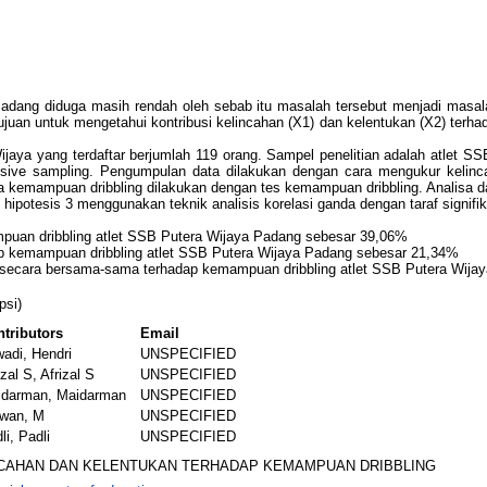
dang diduga masih rendah oleh sebab itu masalah tersebut menjadi masalah 
tujuan untuk mengetahui kontribusi kelincahan (X1) dan kelentukan (X2) ter
Wijaya yang terdaftar berjumlah 119 orang. Sampel penelitian adalah atlet 
sive sampling. Pengumpulan data dilakukan dengan cara mengukur kelincah
a kemampuan dribbling dilakukan dengan tes kemampuan dribbling. Analisa d
 hipotesis 3 menggunakan teknik analisis korelasi ganda dengan taraf signifi
ampuan dribbling atlet SSB Putera Wijaya Padang sebesar 39,06%
dap kemampuan dribbling atlet SSB Putera Wijaya Padang sebesar 21,34%
an secara bersama-sama terhadap kemampuan dribbling atlet SSB Putera Wij
psi)
tributors
Email
wadi, Hendri
UNSPECIFIED
izal S, Afrizal S
UNSPECIFIED
idarman, Maidarman
UNSPECIFIED
dwan, M
UNSPECIFIED
li, Padli
UNSPECIFIED
NCAHAN DAN KELENTUKAN TERHADAP KEMAMPUAN DRIBBLING