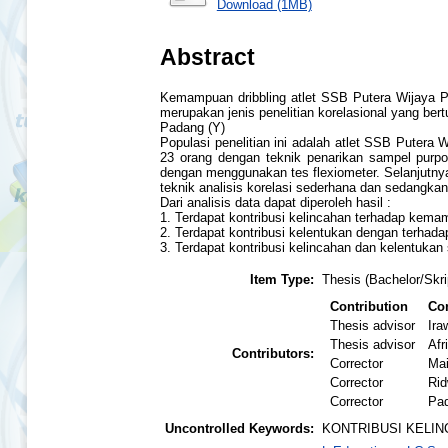
Download (1MB)
Abstract
Kemampuan dribbling atlet SSB Putera Wijaya Pa
merupakan jenis penelitian korelasional yang ber
Padang (Y)
Populasi penelitian ini adalah atlet SSB Putera 
23 orang dengan teknik penarikan sampel purpo
dengan menggunakan tes flexiometer. Selanjutny
teknik analisis korelasi sederhana dan sedangkan
Dari analisis data dapat diperoleh hasil :
1. Terdapat kontribusi kelincahan terhadap kem
2. Terdapat kontribusi kelentukan dengan terha
3. Terdapat kontribusi kelincahan dan kelentuk
Item Type:
Thesis (Bachelor/Skri
Contribution
Con
Thesis advisor
Ira
Thesis advisor
Afr
Contributors:
Corrector
Ma
Corrector
Ri
Corrector
Pad
Uncontrolled Keywords:
KONTRIBUSI KELI