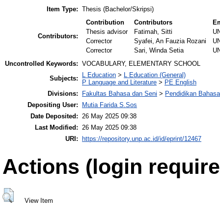
Item Type:
Thesis (Bachelor/Skripsi)
Contribution
Contributors
Em
Thesis advisor
Fatimah, Sitti
U
Contributors:
Corrector
Syafei, An Fauzia Rozani
U
Corrector
Sari, Winda Setia
U
Uncontrolled Keywords:
VOCABULARY, ELEMENTARY SCHOOL
L Education
>
L Education (General)
Subjects:
P Language and Literature
>
PE English
Divisions:
Fakultas Bahasa dan Seni
>
Pendidikan Bahasa
Depositing User:
Mutia Farida S.Sos
Date Deposited:
26 May 2025 09:38
Last Modified:
26 May 2025 09:38
URI:
https://repository.unp.ac.id/id/eprint/12467
Actions (login require
View Item