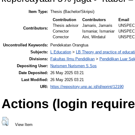
Item Type:
Thesis (Bachelor/Skripsi)
Contribution
Contributors
Email
Thesis advisor
Jamaris, Jamaris
UNSPEC
Contributors:
Corrector
Ismaniar, Ismaniar
UNSPEC
Corrector
Aini, Wirdatul
UNSPEC
Uncontrolled Keywords:
Pendekatan Orangtua
Subjects:
L Education
>
LB Theory and practice of educat
Divisions:
Fakultas Ilmu Pendidikan
>
Pendidikan Luar Se
Depositing User:
Nurismen Nurismen S.Sos
Date Deposited:
26 May 2025 03:21
Last Modified:
26 May 2025 03:21
URI:
https://repository.unp.ac.id/id/eprint/12190
Actions (login require
View Item