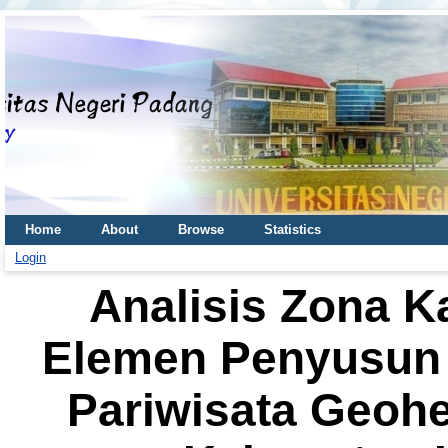
Home
About
Browse
Statistics
Login
Analisis Zona K
Elemen Penyusun
Pariwisata Geoh