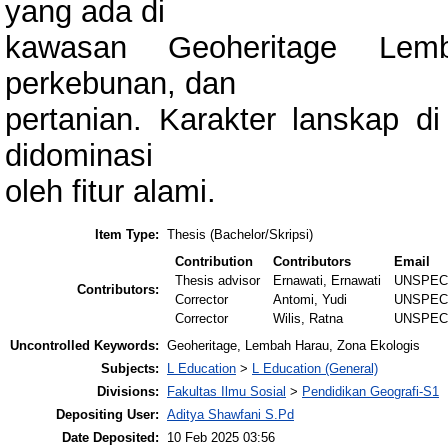
yang ada di
kawasan Geoheritage Lem
perkebunan, dan
pertanian. Karakter lanskap 
didominasi
oleh fitur alami.
Item Type:
Thesis (Bachelor/Skripsi)
Contribution
Contributors
Email
Thesis advisor
Ernawati, Ernawati
UNSPEC
Contributors:
Corrector
Antomi, Yudi
UNSPEC
Corrector
Wilis, Ratna
UNSPEC
Uncontrolled Keywords:
Geoheritage, Lembah Harau, Zona Ekologis
Subjects:
L Education
>
L Education (General)
Divisions:
Fakultas Ilmu Sosial
>
Pendidikan Geografi-S1
Depositing User:
Aditya Shawfani S.Pd
Date Deposited:
10 Feb 2025 03:56