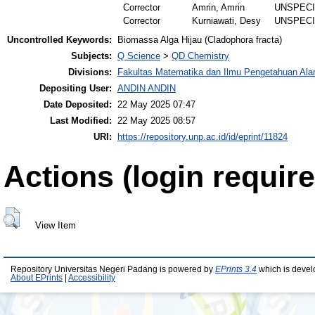
Corrector
Amrin, Amrin
UNSPECI
Corrector
Kurniawati, Desy
UNSPECI
Uncontrolled Keywords:
Biomassa Alga Hijau (Cladophora fracta)
Subjects:
Q Science
>
QD Chemistry
Divisions:
Fakultas Matematika dan Ilmu Pengetahuan Al
Depositing User:
ANDIN ANDIN
Date Deposited:
22 May 2025 07:47
Last Modified:
22 May 2025 08:57
URI:
https://repository.unp.ac.id/id/eprint/11824
Actions (login require
View Item
Repository Universitas Negeri Padang is powered by
EPrints 3.4
which is devel
About EPrints
|
Accessibility