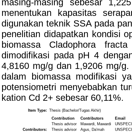
masing-masing sebesar 1,22
menentukan kapasitas serap
digunakan teknik SSA pada pan
penelitian didapatkan kondisi 
biomassa Cladophora fract
dimodifikasi pada pH 4 denga
4,8160 mg/g dan 1,9206 mg/g. 
dalam biomassa modifikasi yan
potensiometri menyebabkan tu
kation Cd 2+ sebesar 60,11%.
Item Type:
Thesis (Bachelor/Tugas Akhir)
Contribution
Contributors
Email
Thesis advisor
Mawardi, Mawardi
UNSPECI
Contributors:
Thesis advisor
Agus, Da'mah
UNSPECI