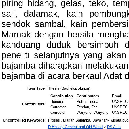
piring hidang, gelas, teko, te
saji, dalamak, kain pembung
sendok sambal, kain pembersi
Mamak dengan bersila mengha
kanduang duduk bersimpuh d
peneliti selanjutnya yang aka
bajamba diharapkan melakukan 
bajamba di acara berkaul Adat d
Item Type:
Thesis (Bachelor/Skripsi)
Contribution
Contributors
Email
Honoree
Putra, Trisna
UNSPECI
Contributors:
Corrector
Ferdian, Feri
UNSPECI
Corrector
Waryono, Waryono
UNSPECI
Uncontrolled Keywords:
Prosesi, Makan Bajamba, Daya tarik wisata bu
D History General and Old World
>
DS Asia