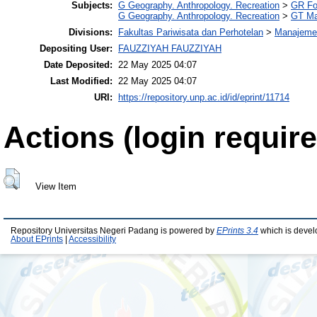
Subjects:
G Geography. Anthropology. Recreation
>
GR Fo
G Geography. Anthropology. Recreation
>
GT Ma
Divisions:
Fakultas Pariwisata dan Perhotelan
>
Manajemen
Depositing User:
FAUZZIYAH FAUZZIYAH
Date Deposited:
22 May 2025 04:07
Last Modified:
22 May 2025 04:07
URI:
https://repository.unp.ac.id/id/eprint/11714
Actions (login require
View Item
Repository Universitas Negeri Padang is powered by
EPrints 3.4
which is devel
About EPrints
|
Accessibility