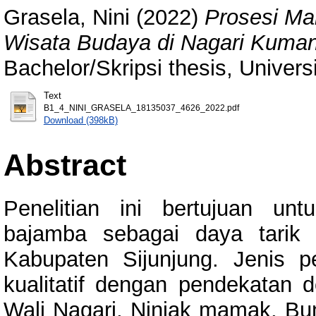
Grasela, Nini
(2022)
Prosesi Ma
Wisata Budaya di Nagari Kuman
Bachelor/Skripsi thesis, Univer
Text
B1_4_NINI_GRASELA_18135037_4626_2022.pdf
Download (398kB)
Abstract
Penelitian ini bertujuan un
bajamba sebagai daya tarik
Kabupaten Sijunjung. Jenis pe
kualitatif dengan pendekatan de
Wali Nagari, Niniak mamak, Bu