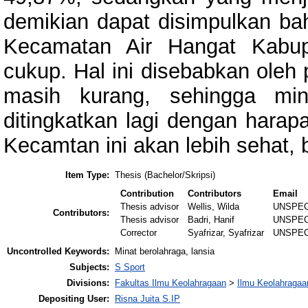
demikian dapat disimpulkan bah
Kecamatan Air Hangat Kabup
cukup. Hal ini disebabkan oleh
masih kurang, sehingga min
ditingkatkan lagi dengan harap
Kecamtan ini akan lebih sehat, 
Item Type:
Thesis (Bachelor/Skripsi)
Contribution
Contributors
Email
Thesis advisor
Wellis, Wilda
UNSPEC
Contributors:
Thesis advisor
Badri, Hanif
UNSPEC
Corrector
Syafrizar, Syafrizar
UNSPEC
Uncontrolled Keywords:
Minat berolahraga, lansia
Subjects:
S Sport
Divisions:
Fakultas Ilmu Keolahragaan
>
Ilmu Keolahragaa
Depositing User:
Risna Juita S.IP