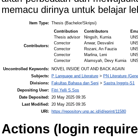
memacu dirinya untuk belajar le
Item Type:
Thesis (Bachelor/Skripsi)
Contribution
Contributors
Ema
Thesis advisor
Ningsih, Kurnia
UNS
Corrector
Anwar, Desvalini
UNS
Contributors:
Corrector
Rozani, An Fauzia
UNS
Corrector
Marlina, Leni
UNS
Corrector
Alamsyah, Devy Kurnia
UNS
Uncontrolled Keywords:
NOVEL INSIDE OUT AND BACK AGAIN
Subjects:
P Language and Literature
>
PN Literature (Gene
Divisions:
Fakultas Bahasa dan Seni
>
Sastra Inggris-S1
Depositing User:
Fitri Yelli S.Sos
Date Deposited:
20 May 2025 09:35
Last Modified:
20 May 2025 09:35
URI:
https://repository.unp.ac.id/id/eprint/11580
Actions (login require