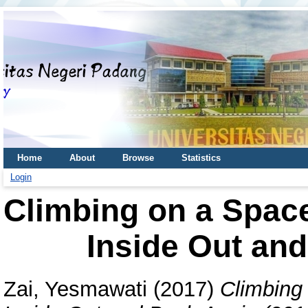
Home
About
Browse
Statistics
Login
Climbing on a Space
Inside Out and
Zai, Yesmawati
(2017)
Climbing