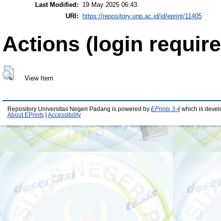
Last Modified:
19 May 2025 06:43
URI:
https://repository.unp.ac.id/id/eprint/11405
Actions (login require
View Item
Repository Universitas Negeri Padang is powered by
EPrints 3.4
which is devel
About EPrints
|
Accessibility