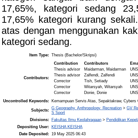
17,65%, kategori sedang 23
17,65% kategori kurang sekali
atas dengan menggunakan kaki 
kategori sedang.
Item Type:
Thesis (Bachelor/Skripsi)
Contribution
Contributors
Ema
Thesis advisor
Maidarman, Maidarman
UNS
Thesis advisor
Zalfendi, Zalfendi
UNS
Contributors:
Corrector
Tish, Setiady
UNS
Corrector
Witarsyah, Witarsyah
UNS
Corrector
Donie, Donie
UNS
Uncontrolled Keywords:
Kemampuan Servis Atas, Sepaktakraw, Cybers 
G Geography. Anthropology. Recreation
>
GV Re
Subjects:
S Sport
Divisions:
Fakultas Ilmu Keolahragaan
>
Pendidikan Kepel
Depositing User:
KEISHA KEISHA
Date Deposited:
19 May 2025 06:43