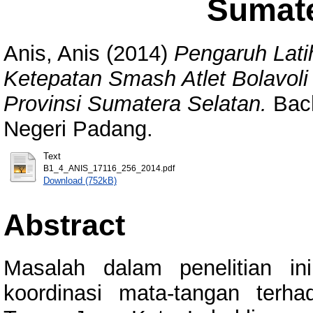
Sumate
Anis, Anis
(2014)
Pengaruh Lati
Ketepatan Smash Atlet Bolavoli
Provinsi Sumatera Selatan.
Bach
Negeri Padang.
Text
B1_4_ANIS_17116_256_2014.pdf
Download (752kB)
Abstract
Masalah dalam penelitian i
koordinasi mata-tangan terha