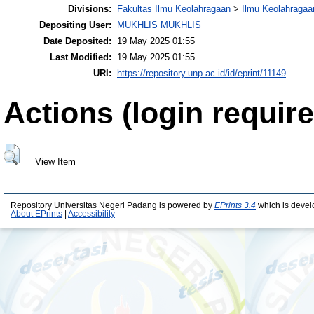
Divisions:
Fakultas Ilmu Keolahragaan
>
Ilmu Keolahragaa
Depositing User:
MUKHLIS MUKHLIS
Date Deposited:
19 May 2025 01:55
Last Modified:
19 May 2025 01:55
URI:
https://repository.unp.ac.id/id/eprint/11149
Actions (login require
View Item
Repository Universitas Negeri Padang is powered by
EPrints 3.4
which is devel
About EPrints
|
Accessibility