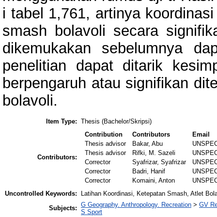
i tabel 1,761, artinya koordina
smash bolavoli secara signifi
dikemukakan sebelumnya dapa
penelitian dapat ditarik kesi
berpengaruh atau signifikan di
bolavoli.
Item Type:
Thesis (Bachelor/Skripsi)
Contribution
Contributors
Email
Thesis advisor
Bakar, Abu
UNSPEC
Thesis advisor
Rifki, M. Sazeli
UNSPEC
Contributors:
Corrector
Syafrizar, Syafrizar
UNSPEC
Corrector
Badri, Hanif
UNSPEC
Corrector
Komaini, Anton
UNSPEC
Uncontrolled Keywords:
Latihan Koordinasi, Ketepatan Smash, Atlet Bola
G Geography. Anthropology. Recreation
>
GV Re
Subjects:
S Sport