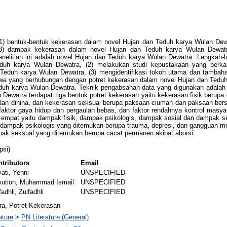
: (1) bentuk-bentuk kekerasan dalam novel Hujan dan Teduh karya Wulan Dew
 dampak kekerasan dalam novel Hujan dan Teduh karya Wulan Dewatra. P
elitian ini adalah novel Hujan dan Teduh karya Wulan Dewatra. Langkah-lan
 karya Wulan Dewatra, (2) melakukan studi kepustakaan yang berkai
Teduh karya Wulan Dewatra, (3) mengidentifikasi tokoh utama dan tambah
iwa yang berhubungan dengan potret kekerasan dalam novel Hujan dan Teduh
duh karya Wulan Dewatra. Teknik pengabsahan data yang digunakan adalah tek
ewatra terdapat tiga bentuk potret kekerasan yaitu kekerasan fisik berupa 
 dan dihina, dan kekerasan seksual berupa paksaan ciuman dan paksaan bers
 faktor gaya hidup dan pergaulan bebas, dan faktor rendahnya kontrol ma
empat yaitu dampak fisik, dampak psikologis, dampak sosial dan dampak s
ta dampak psikologis yang ditemukan berupa trauma, depresi, dan gangguan 
ampak seksual yang ditemukan berupa cacat permanen akibat aborsi.
psi)
tributors
Email
ati, Yenni
UNSPECIFIED
sution, Muhammad Ismail
UNSPECIFIED
fadhli, Zulfadhli
UNSPECIFIED
ra, Potret Kekerasan
ature
>
PN Literature (General)