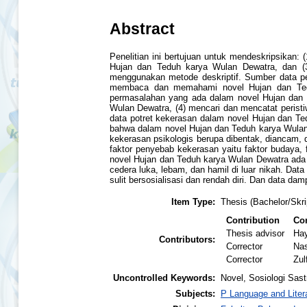
Abstract
Penelitian ini bertujuan untuk mendeskripsikan
Hujan dan Teduh karya Wulan Dewatra, dan (3)
menggunakan metode deskriptif. Sumber data pen
membaca dan memahami novel Hujan dan Teduh
permasalahan yang ada dalam novel Hujan dan 
Wulan Dewatra, (4) mencari dan mencatat perist
data potret kekerasan dalam novel Hujan dan Te
bahwa dalam novel Hujan dan Teduh karya Wulan D
kekerasan psikologis berupa dibentak, diancam,
faktor penyebab kekerasan yaitu faktor budaya,
novel Hujan dan Teduh karya Wulan Dewatra ada 
cedera luka, lebam, dan hamil di luar nikah. Da
sulit bersosialisasi dan rendah diri. Dan data d
Item Type:
Thesis (Bachelor/Skri
Contribution
Con
Thesis advisor
Hay
Contributors:
Corrector
Na
Corrector
Zul
Uncontrolled Keywords:
Novel, Sosiologi Sast
Subjects:
P Language and Liter