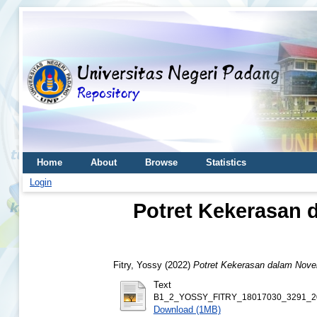
Home
About
Browse
Statistics
Login
Potret Kekerasan 
Fitry, Yossy
(2022)
Potret Kekerasan dalam Novel
Text
B1_2_YOSSY_FITRY_18017030_3291_20
Download (1MB)