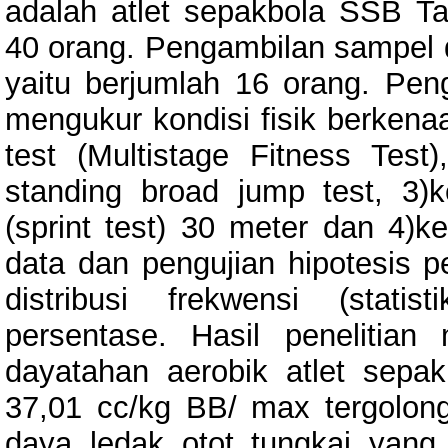
adalah atlet sepakbola SSB T
40 orang. Pengambilan sampel d
yaitu berjumlah 16 orang. Pen
mengukur kondisi fisik berkena
test (Multistage Fitness Test
standing broad jump test, 3)
(sprint test) 30 meter dan 4)ke
data dan pengujian hipotesis p
distribusi frekwensi (statis
persentase. Hasil penelitia
dayatahan aerobik atlet sep
37,01 cc/kg BB/ max tergolong 
daya ledak otot tungkai yang 