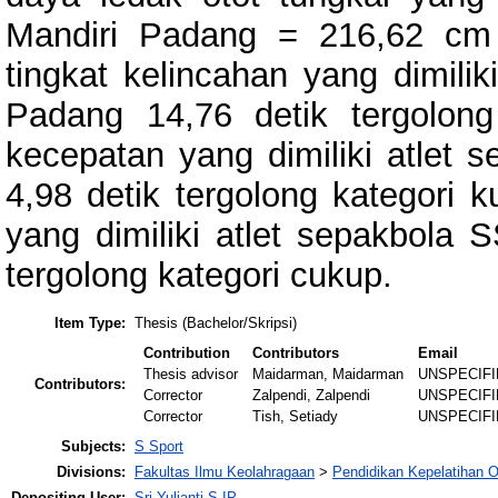
Mandiri Padang = 216,62 cm t
tingkat kelincahan yang dimili
Padang 14,76 detik tergolong 
kecepatan yang dimiliki atlet
4,98 detik tergolong kategori k
yang dimiliki atlet sepakbola
tergolong kategori cukup.
Item Type:
Thesis (Bachelor/Skripsi)
Contribution
Contributors
Email
Thesis advisor
Maidarman, Maidarman
UNSPECIF
Contributors:
Corrector
Zalpendi, Zalpendi
UNSPECIF
Corrector
Tish, Setiady
UNSPECIF
Subjects:
S Sport
Divisions:
Fakultas Ilmu Keolahragaan
>
Pendidikan Kepelatihan 
Depositing User:
Sri Yulianti S.IP