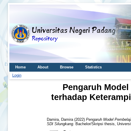
Home
About
Browse
Statistics
Login
Pengaruh Model P
terhadap Keterampil
Damira, Damira
(2022)
Pengaruh Model Pembelajar
SDI Silungkang.
Bachelor/Skripsi thesis, Univers