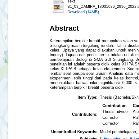
Text
B1_03_DAMIRA_18031036_2990_2022.p
Download (14MB)
Abstract
Keterampilan berpikir kreatif merupakan salah sa
Silungkang masih tergolong rendah. Hal ini diseb
kelas. Upaya yang dapat dilakukan untuk mening
Inquiry). Tujuan dari penelitian ini adalah untuk
pembelajaran Biologi di SMA SDI Silungkang. Je
penelitian ini adalah peserta didik kelas XI IPA 
kelas XI IPA B sebagai kelas eksperimen. Sampe
lembar soal berupa soal uraian. Analisis data m
eksperimen lebih tinggi dari pada kelas kontrol,
menunjukkan bahwa nilai signifikansi 0,000 < 
keterampilan berpikir kreatif peserta didik.
Item Type:
Thesis (Bachelor/Skri
Contribution
Con
Thesis advisor
Alb
Contributors:
Corrector
Ra
Corrector
Rah
Uncontrolled Keywords:
Model pembelajaran, In
Subjects:
L Education
>
L Educ