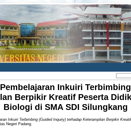
embelajaran Inkuiri Terbimbing
an Berpikir Kreatif Peserta Did
Biologi di SMA SDI Silungkang
an Inkuiri Terbimbing (Guided Inquiry) terhadap Keterampilan Berpikir Kreat
itas Negeri Padang.