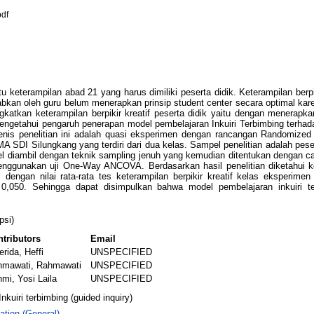
df
tu keterampilan abad 21 yang harus dimiliki peserta didik. Keterampilan berpi
abkan oleh guru belum menerapkan prinsip student center secara optimal kar
katkan keterampilan berpikir kreatif peserta didik yaitu dengan menerapka
 mengetahui pengaruh penerapan model pembelajaran Inkuiri Terbimbing terhada
nis penelitian ini adalah quasi eksperimen dengan rancangan Randomized 
SMA SDI Silungkang yang terdiri dari dua kelas. Sampel penelitian adalah pese
l diambil dengan teknik sampling jenuh yang kemudian ditentukan dengan c
enggunakan uji One-Way ANCOVA. Berdasarkan hasil penelitian diketahui kete
 dengan nilai rata-rata tes keterampilan berpikir kreatif kelas eksperimen
0,050. Sehingga dapat disimpulkan bahwa model pembelajaran inkuiri ter
psi)
tributors
Email
erida, Heffi
UNSPECIFIED
hmawati, Rahmawati
UNSPECIFIED
mi, Yosi Laila
UNSPECIFIED
kuiri terbimbing (guided inquiry)
ation (General)