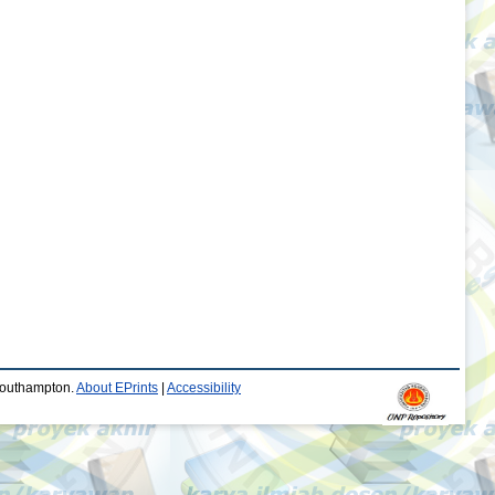
 Southampton.
About EPrints
|
Accessibility