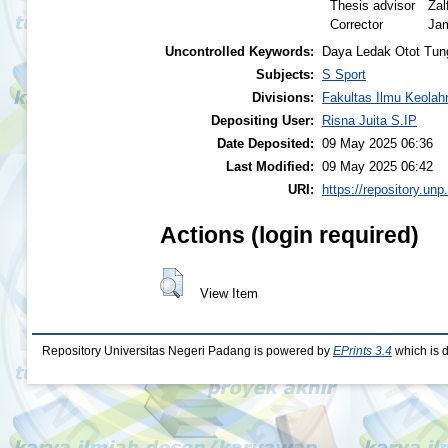
Thesis advisor
Zal
Corrector
Jam
Uncontrolled Keywords:
Daya Ledak Otot Tun
Subjects:
S Sport
Divisions:
Fakultas Ilmu Keolah
Depositing User:
Risna Juita S.IP
Date Deposited:
09 May 2025 06:36
Last Modified:
09 May 2025 06:42
URI:
https://repository.unp
Actions (login required)
View Item
Repository Universitas Negeri Padang is powered by
EPrints 3.4
which is 