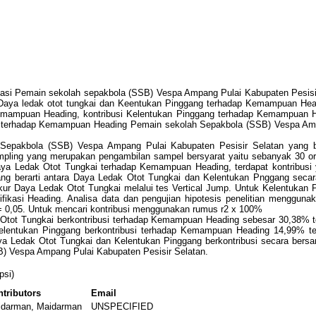
tasi Pemain sekolah sepakbola (SSB) Vespa Ampang Pulai Kabupaten Pesisi
aya ledak otot tungkai dan Keentukan Pinggang terhadap Kemampuan Headi
emampuan Heading, kontribusi Kelentukan Pinggang terhadap Kemampuan He
terhadap Kemampuan Heading Pemain sekolah Sepakbola (SSB) Vespa Ampan
ah Sepakbola (SSB) Vespa Ampang Pulai Kabupaten Pesisir Selatan yang 
mpling yang merupakan pengambilan sampel bersyarat yaitu sebanyak 30 oran
 Daya Ledak Otot Tungkai terhadap Kemampuan Heading, terdapat kontribusi 
ang berarti antara Daya Ledak Otot Tungkai dan Kelentukan Pnggang se
r Daya Ledak Otot Tungkai melalui tes Vertical Jump. Untuk Kelentukan P
kasi Heading. Analisa data dan pengujian hipotesis penelitian menggunaka
α = 0,05. Untuk mencari kontribusi menggunakan rumus r2 x 100%
k Otot Tungkai berkontribusi terhadap Kemampuan Heading sebesar 30,38%
Kelentukan Pinggang berkontribusi terhadap Kemampuan Heading 14,99% 
aya Ledak Otot Tungkai dan Kelentukan Pinggang berkontribusi secara be
) Vespa Ampang Pulai Kabupaten Pesisir Selatan.
psi)
tributors
Email
idarman, Maidarman
UNSPECIFIED