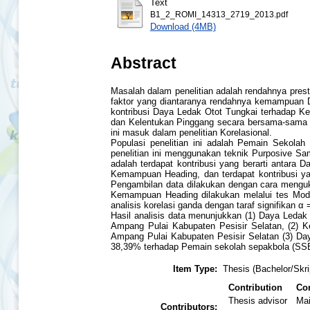
Text
B1_2_ROMI_14313_2719_2013.pdf
Download (4MB)
Abstract
Masalah dalam penelitian adalah rendahnya pres
faktor yang diantaranya rendahnya kemampuan D
kontribusi Daya Ledak Otot Tungkai terhadap K
dan Kelentukan Pinggang secara bersama-sama 
ini masuk dalam penelitian Korelasional.
Populasi penelitian ini adalah Pemain Sekol
penelitian ini menggunakan teknik Purposive Sa
adalah terdapat kontribusi yang berarti antara
Kemampuan Heading, dan terdapat kontribusi y
Pengambilan data dilakukan dengan cara menguku
Kemampuan Heading dilakukan melalui tes Modifi
analisis korelasi ganda dengan taraf signifikan 
Hasil analisis data menunjukkan (1) Daya Leda
Ampang Pulai Kabupaten Pesisir Selatan, (2) 
Ampang Pulai Kabupaten Pesisir Selatan (3) D
38,39% terhadap Pemain sekolah sepakbola (SSB
Item Type:
Thesis (Bachelor/Skri
Contribution
Con
Thesis advisor
Ma
Contributors: