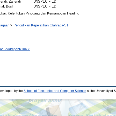
fendi, Zalfendi
UNSPECIFIED
al, Busli
UNSPECIFIED
gkai, Kelentukan Pinggang dan Kemampuan Heading
ragaan
>
Pendidikan Kepelatihan Olahraga-S1
.ac.id/id/eprint/10438
developed by the
School of Electronics and Computer Science
at the University of