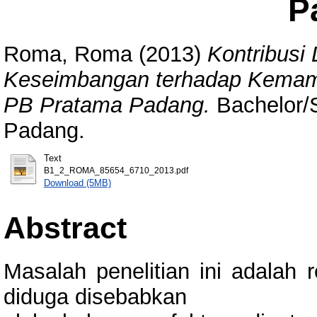
P
Roma, Roma
(2013)
Kontribusi
Keseimbangan terhadap Kemam
PB Pratama Padang.
Bachelor/S
Padang.
Text
B1_2_ROMA_85654_6710_2013.pdf
Download (5MB)
Abstract
Masalah penelitian ini adala
diduga disebabkan