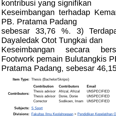
kontribusi yang signifikan
Keseimbangan terhadap Kema
PB. Pratama Padang
sebesar 33,76 %. 3) Terdapat
Dayaledak Otot Tungkai dan
Keseimbangan secara ber
Footwork pemain Bulutangkis P
Pratama Padang, sebesar 46,1
Item Type:
Thesis (Bachelor/Skripsi)
Contribution
Contributors
Email
Thesis advisor
Afrizal, Afrizal
UNSPECIFIED
Contributors:
Thesis advisor
Donie, Donie
UNSPECIFIED
Corrector
Sodikoen, Imam
UNSPECIFIED
Subjects:
S Sport
Divisions:
Fakultas Ilmu Keolahragaan
>
Pendidikan Kepelatihan 