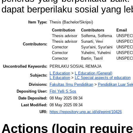
dapat berperilaku sosial yang le
Item Type:
Thesis (Bachelor/Skripsi)
Contribution
Contributors
Email
Thesis advisor
Solfema, Solfema
UNSPEC
Thesis advisor
Sunarti, Vevi
UNSPEC
Contributors:
Corrector
Syur'aini, Syur'aini
UNSPEC
Corrector
Yuhelmi, Yuhelmi
UNSPEC
Corrector
Bartin, Tasril
UNSPEC
Uncontrolled Keywords:
PERILAKU SOSIAL REMAJA
L Education
>
L Education (General)
Subjects:
L Education
>
LC Special aspects of education
Divisions:
Fakultas Ilmu Pendidikan
>
Pendidikan Luar Se
Depositing User:
Fitri Yelli S.Sos
Date Deposited:
08 May 2025 09:34
Last Modified:
08 May 2025 09:34
URI:
https://repository.unp.ac.id/id/eprint/10426
Actions (login require