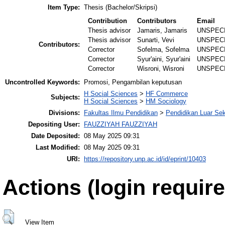
Item Type:
Thesis (Bachelor/Skripsi)
Contribution
Contributors
Email
Thesis advisor
Jamaris, Jamaris
UNSPEC
Thesis advisor
Sunarti, Vevi
UNSPEC
Contributors:
Corrector
Sofelma, Sofelma
UNSPEC
Corrector
Syur'aini, Syur'aini
UNSPEC
Corrector
Wisroni, Wisroni
UNSPEC
Uncontrolled Keywords:
Promosi, Pengambilan keputusan
H Social Sciences
>
HF Commerce
Subjects:
H Social Sciences
>
HM Sociology
Divisions:
Fakultas Ilmu Pendidikan
>
Pendidikan Luar Se
Depositing User:
FAUZZIYAH FAUZZIYAH
Date Deposited:
08 May 2025 09:31
Last Modified:
08 May 2025 09:31
URI:
https://repository.unp.ac.id/id/eprint/10403
Actions (login require
View Item