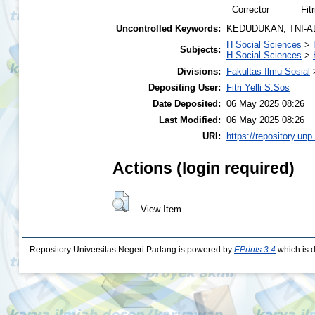
Corrector
Fit
Uncontrolled Keywords:
KEDUDUKAN, TNI-AD
H Social Sciences
>
Subjects:
H Social Sciences
>
Divisions:
Fakultas Ilmu Sosial
Depositing User:
Fitri Yelli S.Sos
Date Deposited:
06 May 2025 08:26
Last Modified:
06 May 2025 08:26
URI:
https://repository.unp
Actions (login required)
View Item
Repository Universitas Negeri Padang is powered by
EPrints 3.4
which is 