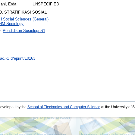
riani, Erda
UNSPECIFIED
, STRATIFIKASI SOSIAL
H Social Sciences (General)
HM Sociology
>
Pendidikan Sosiologi-S1
.ac.id/id/eprint/10163
developed by the
School of Electronics and Computer Science
at the University of