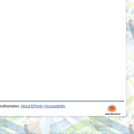
 Southampton.
About EPrints
|
Accessibility