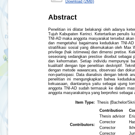
Download (2MB)
Abstract
Penelitian ini dilatar belakangi oleh adanya k
Tujuh Kabupaten Kerinci. Ketertarikan penulis
TNI-AD maka anggota masyarakat tersebut akan d
dan mengetahui bagaimana kedudukan TNI-AD dal
stratifikasi sosial yang dikemukakan oleh Max 
privilege (hak istimewa) dan dimensi pretise. K
seseorang sedangkan prestise disebut sebagai
dan kehormatan. Setiap individu mempunyai ba
kualitatif dengan tipe penelitian deskriptif. 
dengan metode wawancara, observasi dan dokume
non-partisipasi. Data dianalisis dengan teknik an
penelitian ini mengungkapkan bahwa kedudukan 
kekuasaan, diantaranya yaitu sebagai ujung tom
anggota TNI-AD sudah termasuk ke dalam masy
anggota masyarakatnya yang berprofesi sebagai
Item Type:
Thesis (Bachelor/Skri
Contribution
Con
Thesis advisor
Eri
Corrector
Has
Contributors:
Corrector
Ikh
Corrector
Jun