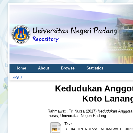
Home
About
Browse
Statistics
Login
Kedudukan Anggota
Koto Lanang
Rahmawati, Tri Nurza
(2017)
Kedudukan Anggota 
thesis, Universitas Negeri Padang.
Text
B1_04_TRI_NURZA_RAHMAWATI_130221