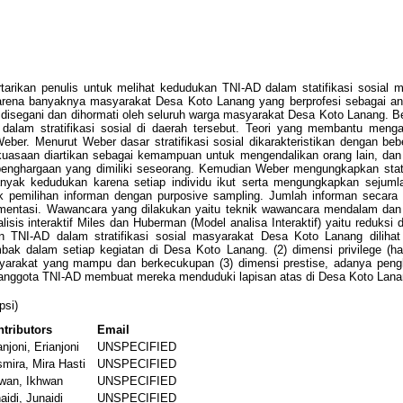
etertarikan penulis untuk melihat kedudukan TNI-AD dalam statifikasi sosi
 karena banyaknya masyarakat Desa Koto Lanang yang berprofesi sebagai an
isegani dan dihormati oleh seluruh warga masyarakat Desa Koto Lanang. Be
am stratifikasi sosial di daerah tersebut. Teori yang membantu mengana
Weber. Menurut Weber dasar stratifikasi sosial dikarakteristikan dengan be
ekuasaan diartikan sebagai kemampuan untuk mengendalikan orang lain, dan pr
 penghargaan yang dimiliki seseorang. Kemudian Weber mengungkapkan sta
nyak kedudukan karena setiap individu ikut serta mengungkapkan sejumla
Teknik pemilihan informan dengan purposive sampling. Jumlah informan secar
ntasi. Wawancara yang dilakukan yaitu teknik wawancara mendalam dan ob
alisis interaktif Miles dan Huberman (Model analisa Interaktif) yaitu reduks
TNI-AD dalam stratifikasi sosial masyarakat Desa Koto Lanang dilihat d
bak dalam setiap kegiatan di Desa Koto Lanang. (2) dimensi privilege (ha
arakat yang mampu dan berkecukupan (3) dimensi prestise, adanya pengh
 anggota TNI-AD membuat mereka menduduki lapisan atas di Desa Koto Lanan
psi)
tributors
Email
anjoni, Erianjoni
UNSPECIFIED
mira, Mira Hasti
UNSPECIFIED
wan, Ikhwan
UNSPECIFIED
aidi, Junaidi
UNSPECIFIED