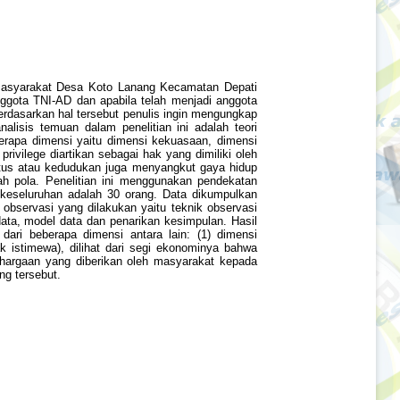
al masyarakat Desa Koto Lanang Kecamatan Depati
ggota TNI-AD dan apabila telah menjadi anggota
rdasarkan hal tersebut penulis ingin mengungkap
lisis temuan dalam penelitian ini adalah teori
berapa dimensi yaitu dimensi kekuasaan, dimensi
ivilege diartikan sebagai hak yang dimiliki oleh
tus atau kedudukan juga menyangkut gaya hidup
h pola. Penelitian ini menggunakan pendekatan
a keseluruhan adalah 30 orang. Data dikumpulkan
servasi yang dilakukan yaitu teknik observasi
i data, model data dan penarikan kesimpulan. Hasil
ari beberapa dimensi antara lain: (1) dimensi
k istimewa), dilihat dari segi ekonominya bahwa
argaan yang diberikan oleh masyarakat kepada
g tersebut.