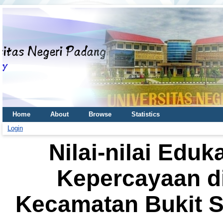
Home
About
Browse
Statistics
Login
Nilai-nilai Edu
Kepercayaan di
Kecamatan Bukit S