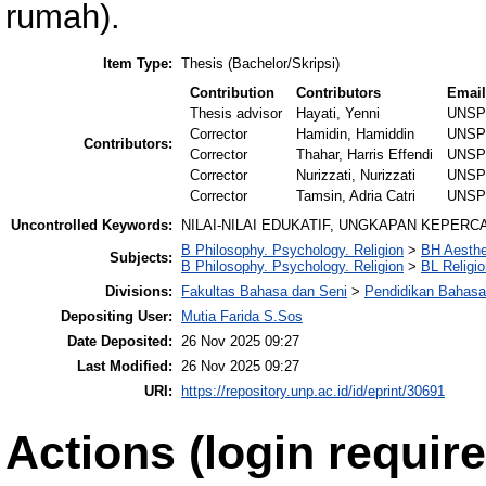
rumah).
Item Type:
Thesis (Bachelor/Skripsi)
Contribution
Contributors
Emai
Thesis advisor
Hayati, Yenni
UNSP
Corrector
Hamidin, Hamiddin
UNSP
Contributors:
Corrector
Thahar, Harris Effendi
UNSP
Corrector
Nurizzati, Nurizzati
UNSP
Corrector
Tamsin, Adria Catri
UNSP
Uncontrolled Keywords:
NILAI-NILAI EDUKATIF, UNGKAPAN KEPERC
B Philosophy. Psychology. Religion
>
BH Aesthe
Subjects:
B Philosophy. Psychology. Religion
>
BL Religio
Divisions:
Fakultas Bahasa dan Seni
>
Pendidikan Bahasa
Depositing User:
Mutia Farida S.Sos
Date Deposited:
26 Nov 2025 09:27
Last Modified:
26 Nov 2025 09:27
URI:
https://repository.unp.ac.id/id/eprint/30691
Actions (login require