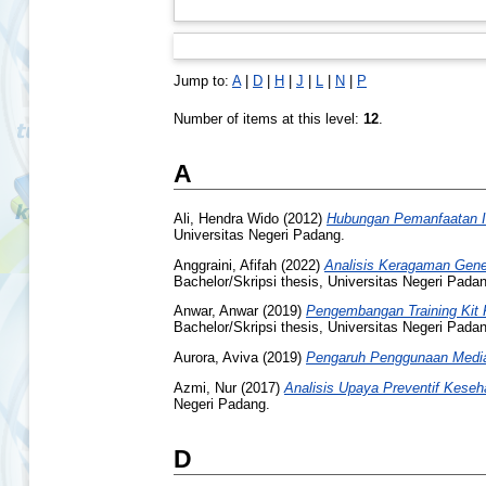
Jump to:
A
|
D
|
H
|
J
|
L
|
N
|
P
Number of items at this level:
12
.
A
Ali, Hendra Wido
(2012)
Hubungan Pemanfaatan In
Universitas Negeri Padang.
Anggraini, Afifah
(2022)
Analisis Keragaman Gene
Bachelor/Skripsi thesis, Universitas Negeri Pada
Anwar, Anwar
(2019)
Pengembangan Training Kit 
Bachelor/Skripsi thesis, Universitas Negeri Pada
Aurora, Aviva
(2019)
Pengaruh Penggunaan Media 
Azmi, Nur
(2017)
Analisis Upaya Preventif Kese
Negeri Padang.
D