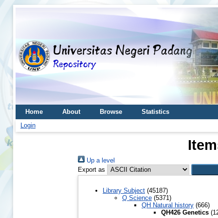
Home
About
Browse
Statistics
Login
Item
Up a level
Export as
Library Subject
(45187)
Q Science
(5371)
QH Natural history
(666)
QH426 Genetics
(1