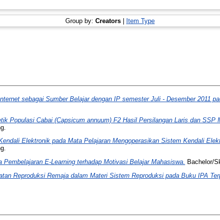
Group by:
Creators
|
Item Type
ternet sebagai Sumber Belajar dengan IP semester Juli - Desember 2011 
tik Populasi Cabai (Capsicum annuum) F2 Hasil Persilangan Laris dan SS
ng.
Kendali Elektronik pada Mata Pelajaran Mengoperasikan Sistem Kendali Elek
ng.
Pembelajaran E-Learning terhadap Motivasi Belajar Mahasiswa.
Bachelor/Sk
hatan Reproduksi Remaja dalam Materi Sistem Reproduksi pada Buku IPA Te