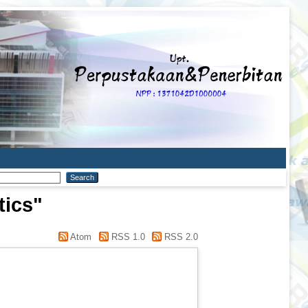
tics"
Atom
RSS 1.0
RSS 2.0