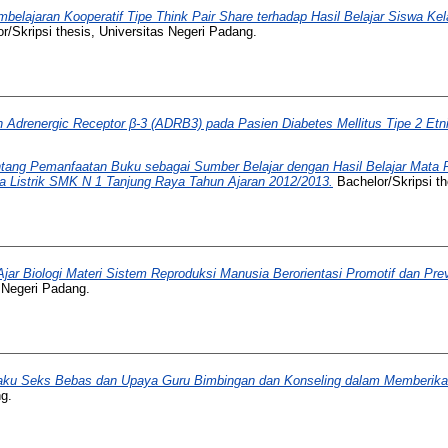
elajaran Kooperatif Tipe Think Pair Share terhadap Hasil Belajar Siswa Kel
r/Skripsi thesis, Universitas Negeri Padang.
n Adrenergic Receptor β-3 (ADRB3) pada Pasien Diabetes Mellitus Tipe 2 Et
tang Pemanfaatan Buku sebagai Sumber Belajar dengan Hasil Belajar Mata Pe
ga Listrik SMK N 1 Tanjung Raya Tahun Ajaran 2012/2013.
Bachelor/Skripsi th
r Biologi Materi Sistem Reproduksi Manusia Berorientasi Promotif dan Pre
s Negeri Padang.
ilaku Seks Bebas dan Upaya Guru Bimbingan dan Konseling dalam Memberik
ng.