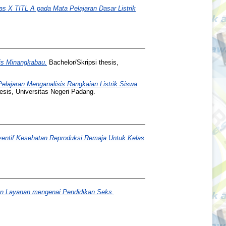
as X TITL A pada Mata Pelajaran Dasar Listrik
nis Minangkabau.
Bachelor/Skripsi thesis,
lajaran Menganalisis Rangkaian Listrik Siswa
esis, Universitas Negeri Padang.
ventif Kesehatan Reproduksi Remaja Untuk Kelas
an Layanan mengenai Pendidikan Seks.