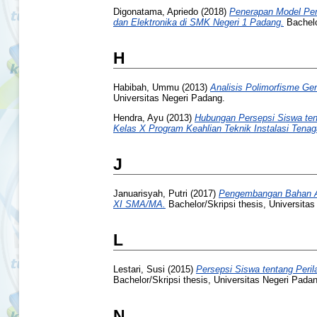
Digonatama, Apriedo
(2018)
Penerapan Model Pemb
dan Elektronika di SMK Negeri 1 Padang.
Bachelo
H
Habibah, Ummu
(2013)
Analisis Polimorfisme Ge
Universitas Negeri Padang.
Hendra, Ayu
(2013)
Hubungan Persepsi Siswa ten
Kelas X Program Keahlian Teknik Instalasi Tena
J
Januarisyah, Putri
(2017)
Pengembangan Bahan Aja
XI SMA/MА.
Bachelor/Skripsi thesis, Universita
L
Lestari, Susi
(2015)
Persepsi Siswa tentang Per
Bachelor/Skripsi thesis, Universitas Negeri Pada
N