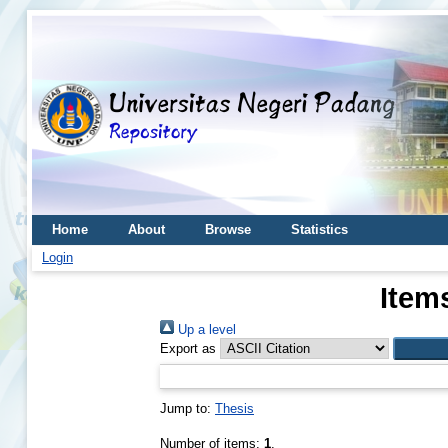
Home
About
Browse
Statistics
Login
Item
Up a level
Export as
Jump to:
Thesis
Number of items:
1
.