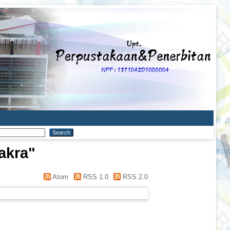
akra
"
Atom
RSS 1.0
RSS 2.0