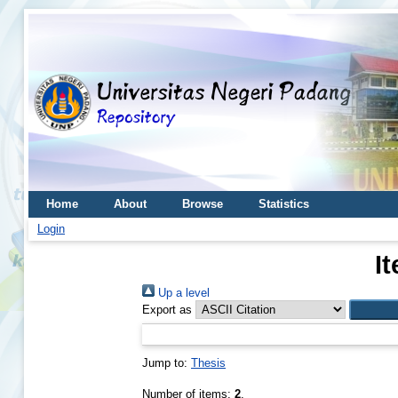
Home
About
Browse
Statistics
Login
I
Up a level
Export as
Jump to:
Thesis
Number of items:
2
.