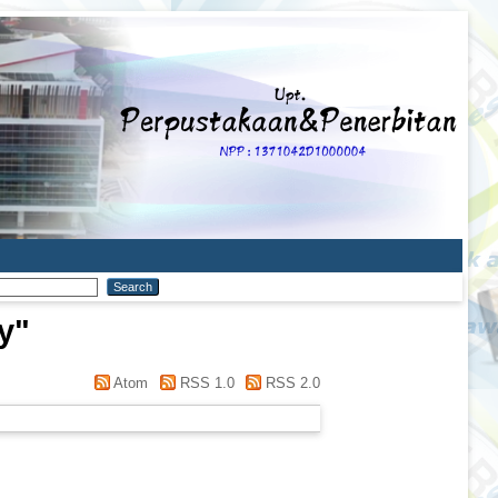
y
"
Atom
RSS 1.0
RSS 2.0