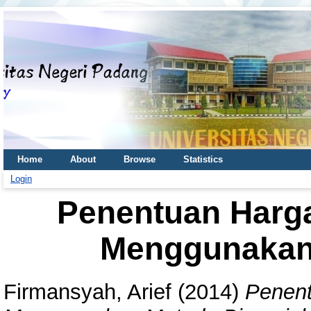
Home
About
Browse
Statistics
Login
Penentuan Harg
Menggunakan
Firmansyah, Arief
(2014)
Penent