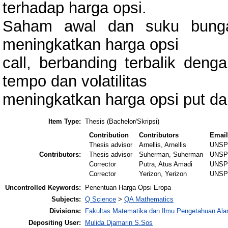
terhadap harga opsi.
Saham awal dan suku bunga
meningkatkan harga opsi
call, berbanding terbalik deng
tempo dan volatilitas
meningkatkan harga opsi put dan
Item Type:
Thesis (Bachelor/Skripsi)
Contribution
Contributors
Emai
Thesis advisor
Arnellis, Arnellis
UNSP
Contributors:
Thesis advisor
Suherman, Suherman
UNSP
Corrector
Putra, Atus Amadi
UNSP
Corrector
Yerizon, Yerizon
UNSP
Uncontrolled Keywords:
Penentuan Harga Opsi Eropa
Subjects:
Q Science
>
QA Mathematics
Divisions:
Fakultas Matematika dan Ilmu Pengetahuan Al
Depositing User:
Mulida Djamarin S.Sos