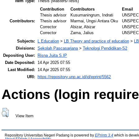
Item Type:
Thesis (Masters/Tesis)
Contribution
Contributors
Email
Thesis advisor
Kusumaningrum, Indrati
UNSPEC
Contributors:
Thesis advisor
Marmai, Ungsi Antara Oku
UNSPEC
Corrector
Abizar, Abizar
UNSPEC
Corrector
Zama, Jalius
UNSPEC
Subjects:
L Education
>
LB Theory and practice of education
>
LB
Divisions:
Sekolah Pascasarjana
>
Teknologi Pendidikan-S2
Depositing User:
Risna Juita S.IP
Date Deposited:
14 Apr 2025 07:55
Last Modified:
14 Apr 2025 07:55
URI:
https://repository.unp.ac.id/id/eprint/5562
Actions (login require
View Item
Repository Universitas Negeri Padang is powered by
EPrints 3.4
which is devel