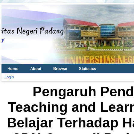
Home
About
Browse
Statistics
Login
Pengaruh Pend
Teaching and Learn
Belajar Terhadap Ha