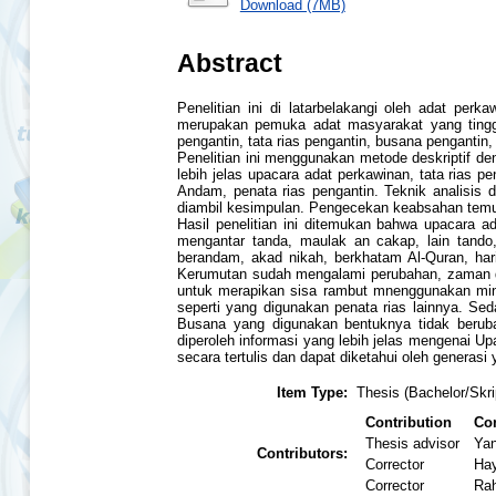
Download (7MB)
Abstract
Penelitian ini di latarbelakangi oleh adat pe
merupakan pemuka adat masyarakat yang tinggal
pengantin, tata rias pengantin, busana pengant
Penelitian ini menggunakan metode deskriptif d
lebih jelas upacara adat perkawinan, tata rias 
Andam, penata rias pengantin. Teknik analisis 
diambil kesimpulan. Pengecekan keabsahan temua
Hasil penelitian ini ditemukan bahwa upacara ad
mengantar tanda, maulak an cakap, lain tando, 
berandam, akad nikah, berkhatam Al-Quran, hari
Kerumutan sudah mengalami perubahan, zaman d
untuk merapikan sisa rambut mnenggunakan min
seperti yang digunakan penata rias lainnya. S
Busana yang digunakan bentuknya tidak berub
diperoleh informasi yang lebih jelas mengenai 
secara tertulis dan dapat diketahui oleh generasi
Item Type:
Thesis (Bachelor/Skri
Contribution
Con
Thesis advisor
Yan
Contributors:
Corrector
Hay
Corrector
Rah