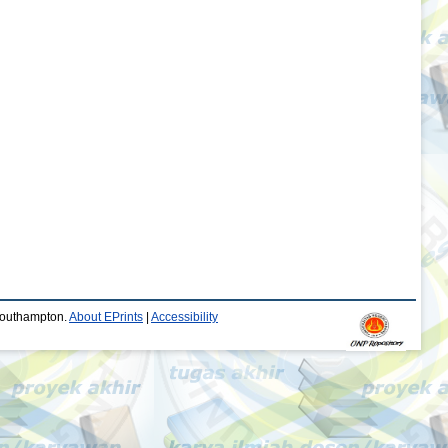
 Southampton.
About EPrints
|
Accessibility