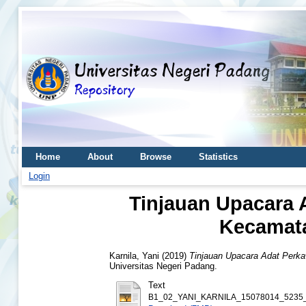
Home
About
Browse
Statistics
Login
Tinjauan Upacara 
Kecamata
Karnila, Yani
(2019)
Tinjauan Upacara Adat Perka
Universitas Negeri Padang.
Text
B1_02_YANI_KARNILA_15078014_5235_