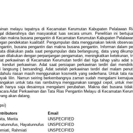
rkawinan melayu tepatnya di Kecamatan Kerumutan Kabupaten Pelalawan Ri
 didaerahnya dan masyarakat luas secara umum. Penelitian ini bertujuan
in, dan makna busana pengantin di Kecamatan Kerumutan Kabupaten Pelalawan
engan pendekatan kualitatif. Pengumpulan data menggunakan teknik observa
pengantin, busana pengantin dan makna busana pengantin. Informan dalam pe
data dilakukan pada saat pengumpulan data berlangsung, data yang dikump
n dilakukan dengan perpanjangan pengamatan, meningkatkan ketekunan, tria
at perkawinan di Kecamatan Kerumutan terdiri dari tiga tahap yaitu adat s
kenduri perkawinan. Adat saat persiapan perkawinan terdiri dari mendiri
 langsung ( bersanding). Adat setelah perkawinan terdiri dari malam pen
ahulu riasan masih menggunakan kosmetik yang sederhana. Untuk tata ria
yak lilin. Namun seiring berkembangnya zaman sudah mengalami kemajua
edangakan untuk tata rias rambutnya menggunakan sanggul cepol, untuk me
ah hanya saja desainnya mengalami perubahan. Makna dari busana tida
Upacara Adat Perkawinan dan Tata Rias Pengantin Melayu di Kecamatan Keru
 yang akan datang.
psi)
tributors
Email
ita, Merita
UNSPECIFIED
atunnufus, Hayatunnufus
UNSPECIFIED
miati, Rahmiati
UNSPECIFIED