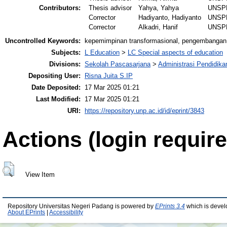
Contributors:
Thesis advisor
Yahya, Yahya
UNSP
Corrector
Hadiyanto, Hadiyanto
UNSP
Corrector
Alkadri, Hanif
UNSP
Uncontrolled Keywords:
kepemimpinan transformasional, pengembangan s
Subjects:
L Education
>
LC Special aspects of education
Divisions:
Sekolah Pascasarjana
>
Administrasi Pendidika
Depositing User:
Risna Juita S.IP
Date Deposited:
17 Mar 2025 01:21
Last Modified:
17 Mar 2025 01:21
URI:
https://repository.unp.ac.id/id/eprint/3843
Actions (login require
View Item
Repository Universitas Negeri Padang is powered by
EPrints 3.4
which is devel
About EPrints
|
Accessibility