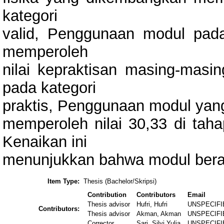
kategori
valid, Penggunaan modul pada 
memperoleh
nilai kepraktisan masing-mas
pada kategori
praktis, Penggunaan modul yang
memperoleh nilai 30,33 di taha
Kenaikan ini
menunjukkan bahwa modul berada
Item Type:
Thesis (Bachelor/Skripsi)
Contribution
Contributors
Email
Thesis advisor
Hufri, Hufri
UNSPECIFI
Contributors:
Thesis advisor
Akman, Akman
UNSPECIFI
Corrector
Sari, Silvi Yulia
UNSPECIFI