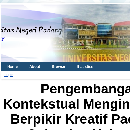
Home
About
Browse
Statistics
Login
Pengembanga
Kontekstual Mengi
Berpikir Kreatif Pa