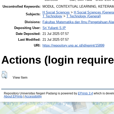
Uncontrolled Keywords:
MODUL, CONTEXTUAL LEARNING, KETERAMP
H Social Sciences
>
H Social Sciences (General
Subjects:
T Technology
>
T Technology (General)
Divisions:
Fakultas Matematika dan Ilmu Pengetahuan Al
Depositing User:
Sri Yulianti S.IP
Date Deposited:
21 Jul 2025 07:57
Last Modified:
21 Jul 2025 07:57
URI:
https://repository.unp.ac.id/id/eprint/15899
Actions (login require
View Item
Repository Universitas Negeri Padang is powered by
EPrints 3.4
which is devel
About EPrints
|
Accessibility