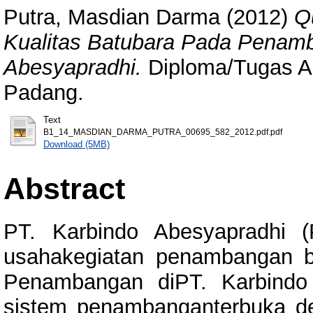
Putra, Masdian Darma
(2012)
Q
Kualitas Batubara Pada Penam
Abesyapradhi.
Diploma/Tugas Akh
Padang.
Text
B1_14_MASDIAN_DARMA_PUTRA_00695_582_2012.pdf.pdf
Download (5MB)
Abstract
PT. Karbindo Abesyapradhi 
usahakegiatan penambangan ba
Penambangan diPT. Karbindo 
sistem penambanganterbuka d