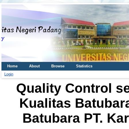
Home
About
Browse
Statistics
Login
Quality Control 
Kualitas Batuba
Batubara PT. Ka