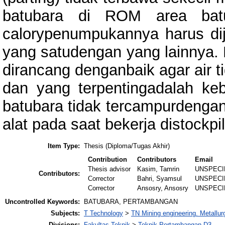
batubara di ROM area bat
calorypenumpukannya harus dij
yang satudengan yang lainnya. 
dirancang denganbaik agar air t
dan yang terpentingadalah keb
batubara tidak tercampurdengan
alat pada saat bekerja distock
Item Type:
Thesis (Diploma/Tugas Akhir)
Contribution
Contributors
Email
Thesis advisor
Kasim, Tamrin
UNSPECI
Contributors:
Corrector
Bahri, Syamsul
UNSPECI
Corrector
Ansosry, Ansosry
UNSPECI
Uncontrolled Keywords:
BATUBARA, PERTAMBANGAN
Subjects:
T Technology
>
TN Mining engineering. Metallur
Divisions:
Fakultas Teknik
>
Teknik Pertambangan-D3