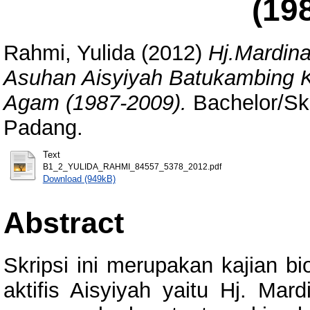
(19
Rahmi, Yulida
(2012)
Hj.Mardin
Asuhan Aisyiyah Batukambing 
Agam (1987-2009).
Bachelor/Skr
Padang.
Text
B1_2_YULIDA_RAHMI_84557_5378_2012.pdf
Download (949kB)
Abstract
Skripsi ini merupakan kajian b
aktifis Aisyiyah yaitu Hj. Mar