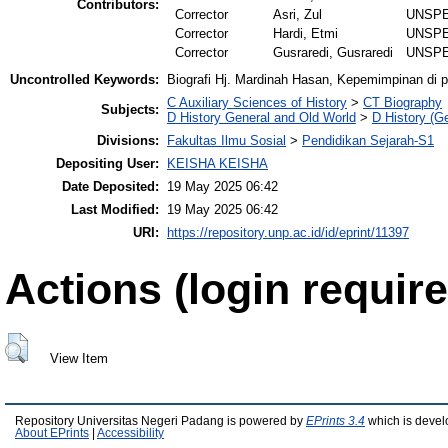
Contributors:
Corrector
Asri, Zul
UNSPE
Corrector
Hardi, Etmi
UNSPE
Corrector
Gusraredi, Gusraredi
UNSPE
Uncontrolled Keywords:
Biografi Hj. Mardinah Hasan, Kepemimpinan di p
C Auxiliary Sciences of History
>
CT Biography
Subjects:
D History General and Old World
>
D History (Ge
Divisions:
Fakultas Ilmu Sosial
>
Pendidikan Sejarah-S1
Depositing User:
KEISHA KEISHA
Date Deposited:
19 May 2025 06:42
Last Modified:
19 May 2025 06:42
URI:
https://repository.unp.ac.id/id/eprint/11397
Actions (login require
View Item
Repository Universitas Negeri Padang is powered by
EPrints 3.4
which is devel
About EPrints
|
Accessibility