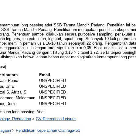
kemampuan long passing atlet SSB Taruna Mandiri Padang. Penelitian ini be
SSB Taruna Mandiri Padang. Penelitian ini merupakan penelitian eksperimen 
ang. Penentuan sampel dilakukan secara purposive sampling, perlakuan seb
han leg pres, leg extension, leg curl, squat jump. Sebanyak 10 kali pertemuan
ampel memilih pemain usia 16-18 tahun sebanyak 22 orang. Pengambilan da
n menggunakan uji-t dengan taraf signifikan α = 0,05. Hasil analisis data m
a Mandiri Padang dengan t hitung 3,15 > t tabel 1,72, serta terjadi peningk
t disimpulkan bahwa latihan beban dapat meningkatkan kemampuan long pass
psi)
tributors
Email
awan, Roma
UNSPECIFIED
ar, Umar
UNSPECIFIED
izal S, Afrizal S
UNSPECIFIED
idarman, Maidarman
UNSPECIFIED
ie, Donie
UNSPECIFIED
puan long passing, Atlet
ology. Recreation
>
GV Recreation Leisure
ragaan
>
Pendidikan Kepelatihan Olahraga-S1