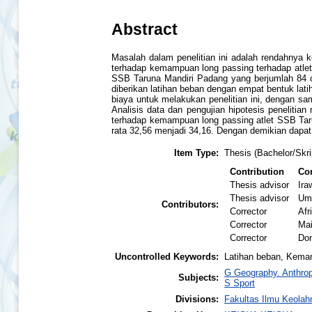
Abstract
Masalah dalam penelitian ini adalah rendahnya 
terhadap kemampuan long passing terhadap atlet 
SSB Taruna Mandiri Padang yang berjumlah 84 or
diberikan latihan beban dengan empat bentuk lati
biaya untuk melakukan penelitian ini, dengan s
Analisis data dan pengujian hipotesis penelitia
terhadap kemampuan long passing atlet SSB Tarun
rata 32,56 menjadi 34,16. Dengan demikian dapa
Item Type:
Thesis (Bachelor/Skri
Contribution
Con
Thesis advisor
Ir
Thesis advisor
Um
Contributors:
Corrector
Afr
Corrector
Ma
Corrector
Don
Uncontrolled Keywords:
Latihan beban, Kemam
G Geography. Anthrop
Subjects:
S Sport
Divisions:
Fakultas Ilmu Keolah