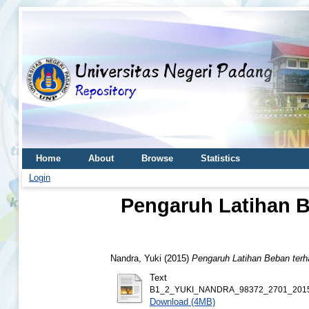
Home
About
Browse
Statistics
Login
Pengaruh Latihan 
Nandra, Yuki
(2015)
Pengaruh Latihan Beban ter
Text
B1_2_YUKI_NANDRA_98372_2701_2015
Download (4MB)